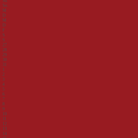
Sa.
So.
M
D
M
D
F
S
S
27
28
29
30
31
1
2
3
4
5
6
7
8
9
10
11
12
13
14