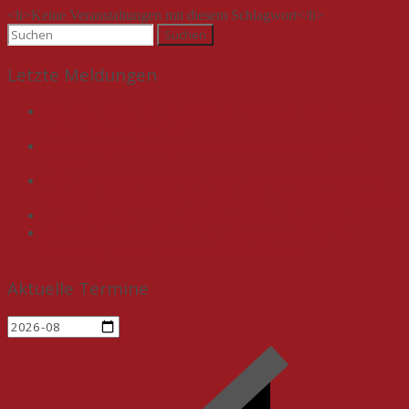
<li>Keine Veranstaltungen mit diesem Schlagwort</li>
Suchen
nach:
Letzte Meldungen
Save-the-Date: 12. Energieforum MV am 01. Oktober 2025
in der IHK zu Schwerin!
Ausstellungseröffnung und Abendveranstaltung am 27.
Februar
Aktiv und entschlossen für unsere Demokratie: Akademie
Schwerin unterstützt Aufruf von „WIR. Erfolg braucht Vielfalt“
Einladung zum 11. Energieforum MV am 15. Oktober!
30 Jahre Akademie Schwerin – „Hausgeburtstag“ im
Schleswig-Holstein-Haus am 26. September
Aktuelle Termine