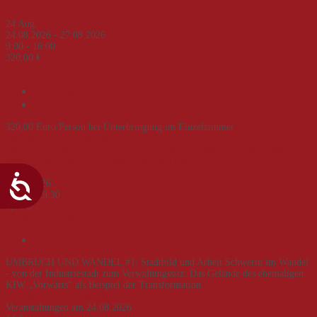
Deutsch-deutsche Geschichte – von der Teilung zur Einheit. Eine Zeitreise
an Beispielen
24
Aug.
24.08.2026 - 27.08.2026
9:00 - 16:00
320,00 €
Akademie Schwerin e.V.
mehrtägig
Seminar
320,00 Euro/Person bei Unterbringung im Einzelzimmer
Weitere Informationen
Jetzt buchen!
Veranstaltungsreihe "Umbruch und Wandel - Transformationsprozesse und -
erfahrungen in M-V nach dem Ende der DDR"
02
Sep.
02.09.2026
18:00 - 19:30
0,00 €
Akademie Schwerin e.V.
Abendveranstaltung
UMBRUCH UND WANDEL #1: Stadtbild und Arbeit Schwerin im Wandel
- von der Industriestadt zum Verwaltungssitz: Das Gelände des ehemaligen
KIW „Vorwärts“ als Beispiel der Transformation
Weitere Informationen
Jetzt buchen!
Veranstaltungen am 24.08.2026