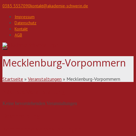
Direkt
0385 5557090
kontakt@akademie-schwerin.de
zum
Inhalt
Impressum
Datenschutz
Kontakt
AGB
Mecklenburg-Vorpommern
Startseite
»
Veranstaltungen
»
Mecklenburg-Vorpommern
Nächste Veranstaltung
Keine bevorstehenden Veranstaltungen
Beschreibung
Kommende Veranstaltungen