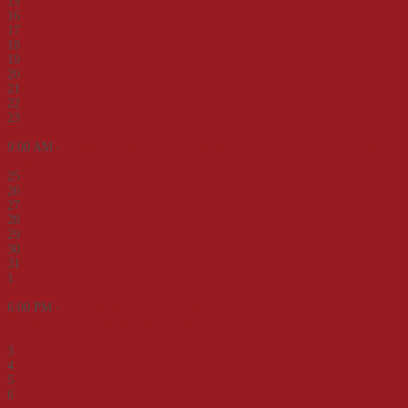
15
16
17
18
19
20
21
22
23
24
9:00 AM -
Deutsch-deutsche Geschichte – von der Teilung zur Einheit. Eine
Zeitreise an Beispielen
25
26
27
28
29
30
31
1
2
6:00 PM -
Veranstaltungsreihe "Umbruch und Wandel -
Transformationsprozesse und -erfahrungen in M-V nach dem Ende der
DDR"
3
4
5
6