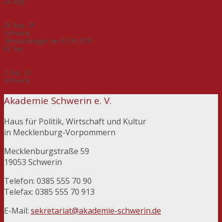
24
Aug.
Deutsch-deutsche Geschichte – von der Teilung zur Einheit. Eine Zeitreise
an Beispielen
24 Aug. 26
Schwerin
Veranstaltungen am 02.09.2026
02
Sep.
Veranstaltungsreihe "Umbruch und Wandel - Transformationsprozesse und -
erfahrungen in M-V nach dem Ende der DDR"
2 Sep. 26
Schwerin
Akademie Schwerin e. V.
Haus für Politik, Wirtschaft und Kultur
in Mecklenburg-Vorpommern
Mecklenburgstraße 59
19053 Schwerin
Telefon: 0385 555 70 90
Telefax: 0385 555 70 913
E-Mail:
sekretariat@akademie-schwerin.de