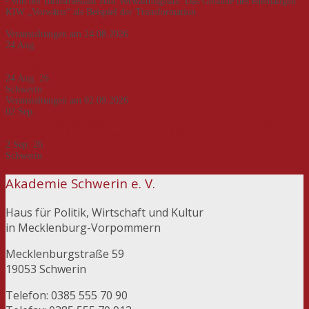
- von der Industriestadt zum Verwaltungssitz: Das Gelände des ehemaligen
KIW „Vorwärts“ als Beispiel der Transformation
Weitere Informationen
Jetzt buchen!
Veranstaltungen am 24.08.2026
24
Aug.
Deutsch-deutsche Geschichte – von der Teilung zur Einheit. Eine Zeitreise
an Beispielen
24 Aug. 26
Schwerin
Veranstaltungen am 02.09.2026
02
Sep.
Veranstaltungsreihe "Umbruch und Wandel - Transformationsprozesse und -
erfahrungen in M-V nach dem Ende der DDR"
2 Sep. 26
Schwerin
Akademie Schwerin e. V.
Haus für Politik, Wirtschaft und Kultur
in Mecklenburg-Vorpommern
Mecklenburgstraße 59
19053 Schwerin
Telefon: 0385 555 70 90