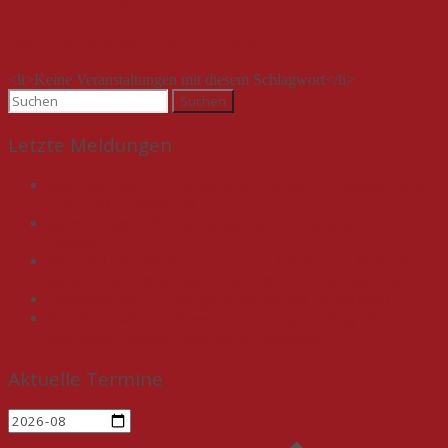
Kommende Veranstaltungen
<li>Keine Veranstaltungen mit diesem Schlagwort</li>
Suchen
nach:
Letzte Meldungen
Save-the-Date: 12. Energieforum MV am 01. Oktober 2025
in der IHK zu Schwerin!
Ausstellungseröffnung und Abendveranstaltung am 27.
Februar
Aktiv und entschlossen für unsere Demokratie: Akademie
Schwerin unterstützt Aufruf von „WIR. Erfolg braucht Vielfalt“
Einladung zum 11. Energieforum MV am 15. Oktober!
30 Jahre Akademie Schwerin – „Hausgeburtstag“ im
Schleswig-Holstein-Haus am 26. September
Aktuelle Termine