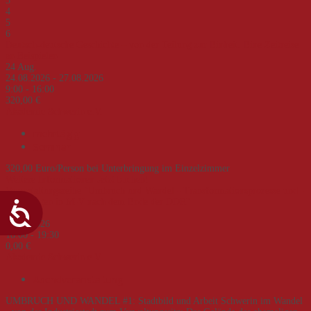
3
4
5
6
Deutsch-deutsche Geschichte – von der Teilung zur Einheit. Eine Zeitreise
an Beispielen
24
Aug.
24.08.2026 - 27.08.2026
9:00 - 16:00
320,00 €
Akademie Schwerin e.V.
mehrtägig
Seminar
320,00 Euro/Person bei Unterbringung im Einzelzimmer
Weitere Informationen
Jetzt buchen!
Veranstaltungsreihe "Umbruch und Wandel - Transformationsprozesse und -
erfahrungen in M-V nach dem Ende der DDR"
02
Sep.
02.09.2026
18:00 - 19:30
0,00 €
Akademie Schwerin e.V.
Abendveranstaltung
UMBRUCH UND WANDEL #1: Stadtbild und Arbeit Schwerin im Wandel