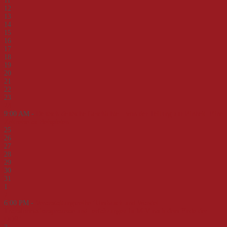
11
12
13
14
15
16
17
18
19
20
21
22
23
24
9:00 AM -
Deutsch-deutsche Geschichte – von der Teilung zur Einheit. Eine
Zeitreise an Beispielen
25
26
27
28
29
30
31
1
2
6:00 PM -
Veranstaltungsreihe "Umbruch und Wandel -
Transformationsprozesse und -erfahrungen in M-V nach dem Ende der
DDR"