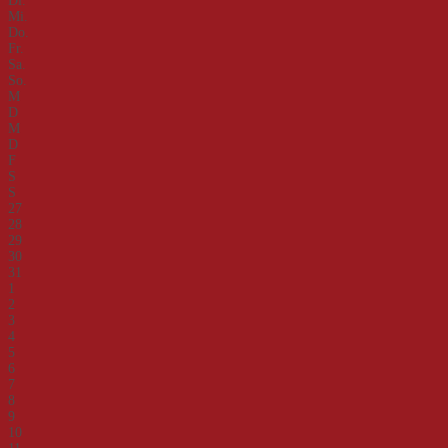
Di.
Mi.
Do.
Fr.
Sa.
So.
M
D
M
D
F
S
S
27
28
29
30
31
1
2
3
4
5
6
7
8
9
10