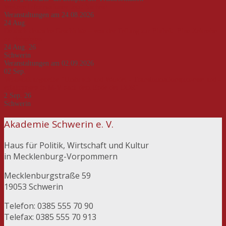
Weitere Informationen
Jetzt buchen!
Veranstaltungen am 24.08.2026
24
Aug.
Deutsch-deutsche Geschichte – von der Teilung zur Einheit. Eine Zeitreise
an Beispielen
24 Aug. 26
Schwerin
Veranstaltungen am 02.09.2026
02
Sep.
Veranstaltungsreihe "Umbruch und Wandel - Transformationsprozesse und -
erfahrungen in M-V nach dem Ende der DDR"
2 Sep. 26
Schwerin
Akademie Schwerin e. V.
Haus für Politik, Wirtschaft und Kultur
in Mecklenburg-Vorpommern
Mecklenburgstraße 59
19053 Schwerin
Telefon: 0385 555 70 90
Telefax: 0385 555 70 913