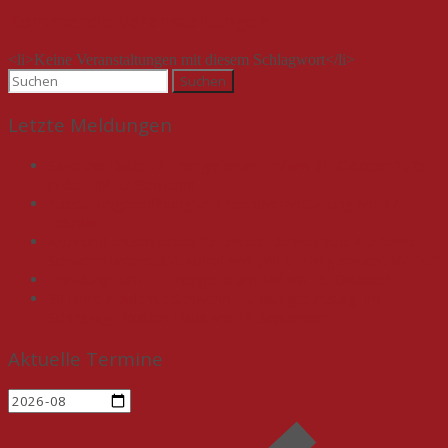
Kommende Veranstaltungen
<li>Keine Veranstaltungen mit diesem Schlagwort</li>
Suchen
nach:
Letzte Meldungen
Save-the-Date: 12. Energieforum MV am 01. Oktober 2025
in der IHK zu Schwerin!
Ausstellungseröffnung und Abendveranstaltung am 27.
Februar
Aktiv und entschlossen für unsere Demokratie: Akademie
Schwerin unterstützt Aufruf von „WIR. Erfolg braucht Vielfalt“
Einladung zum 11. Energieforum MV am 15. Oktober!
30 Jahre Akademie Schwerin – „Hausgeburtstag“ im
Schleswig-Holstein-Haus am 26. September
Aktuelle Termine