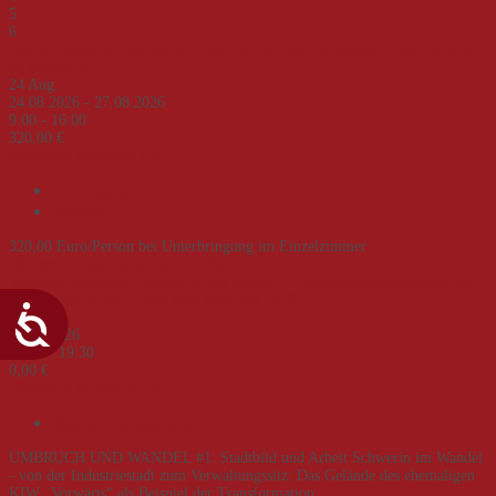
5
6
Deutsch-deutsche Geschichte – von der Teilung zur Einheit. Eine Zeitreise
an Beispielen
24
Aug.
24.08.2026 - 27.08.2026
9:00 - 16:00
320,00 €
Akademie Schwerin e.V.
mehrtägig
Seminar
320,00 Euro/Person bei Unterbringung im Einzelzimmer
Weitere Informationen
Jetzt buchen!
Veranstaltungsreihe "Umbruch und Wandel - Transformationsprozesse und -
erfahrungen in M-V nach dem Ende der DDR"
02
Sep.
02.09.2026
18:00 - 19:30
0,00 €
Akademie Schwerin e.V.
Abendveranstaltung
UMBRUCH UND WANDEL #1: Stadtbild und Arbeit Schwerin im Wandel
- von der Industriestadt zum Verwaltungssitz: Das Gelände des ehemaligen
KIW „Vorwärts“ als Beispiel der Transformation