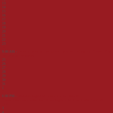
13
14
15
16
17
18
19
20
21
22
23
24
9:00 AM -
Deutsch-deutsche Geschichte – von der Teilung zur Einheit. Eine
Zeitreise an Beispielen
25
26
27
28
29
30
31
1
2
6:00 PM -
Veranstaltungsreihe "Umbruch und Wandel -
Transformationsprozesse und -erfahrungen in M-V nach dem Ende der
DDR"
3
4