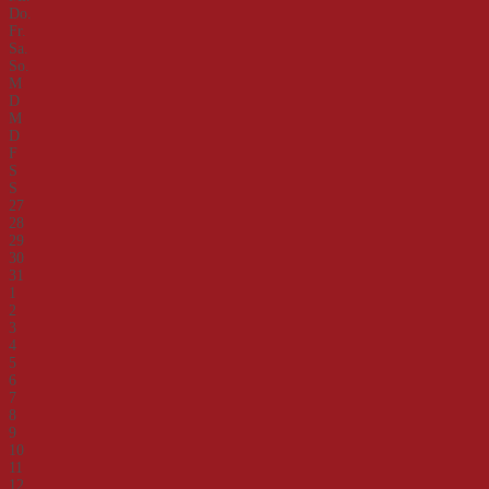
Do.
Fr.
Sa.
So.
M
D
M
D
F
S
S
27
28
29
30
31
1
2
3
4
5
6
7
8
9
10
11
12