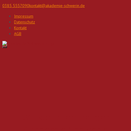
Direkt
0385 5557090
kontakt@akademie-schwerin.de
zum
Inhalt
Impressum
Datenschutz
Kontakt
AGB
Willkommen bei der
Akademie Schwerin