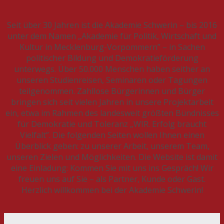
Seit über 30 Jahren ist die Akademie Schwerin – bis 2016
unter dem Namen „Akademie für Politik, Wirtschaft und
Kultur in Mecklenburg-Vorpommern” – in Sachen
politischer Bildung und Demokratieförderung
unterwegs. Über 50.000 Menschen haben seither an
unseren Studienreisen, Seminaren oder Tagungen
teilgenommen. Zahllose Bürgerinnen und Bürger
bringen sich seit vielen Jahren in unsere Projektarbeit
ein, etwa im Rahmen des landesweit größten Bündnisses
für Demokratie und Toleranz „WIR. Erfolg braucht
Vielfalt”. Die folgenden Seiten wollen Ihnen einen
Überblick geben: zu unserer Arbeit, unserem Team,
unseren Zielen und Möglichkeiten. Die Website ist damit
eine Einladung: Kommen Sie mit uns ins Gespräch! Wir
freuen uns auf Sie – als Partner, Kunde oder Gast.
Herzlich willkommen bei der Akademie Schwerin!