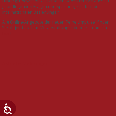
Hintergrundwissen zu aktuellen Konflikten wie auch zu
grundlegenden Fragen und Spannungsfeldern der
internationalen Beziehungen.
Alle Online-Angebote der neuen Reihe „Impulse“ finden
Sie ab jetzt auch im Veranstaltungskalender – nämlich
hier
!
Aktuelle Meldungen
Save-the-Date: 12. Energieforum MV am 01.
Oktober 2025 in der IHK zu Schwerin!
Ausstellungseröffnung und Abendveranstaltung
am 27. Februar