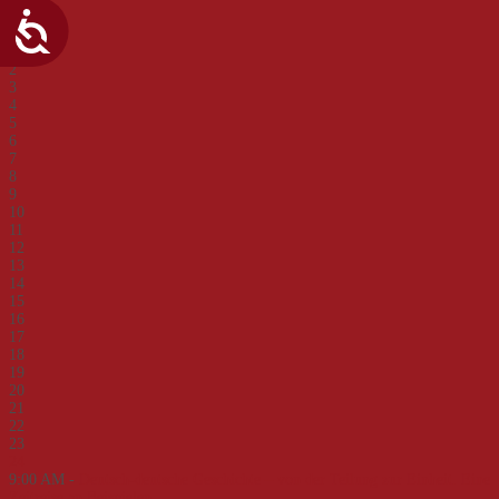
30
31
1
2
3
4
5
6
7
8
9
10
11
12
13
14
15
16
17
18
19
20
21
22
23
24
9:00 AM -
Deutsch-deutsche Geschichte – von der Teilung zur Einheit. Eine
Zeitreise an Beispielen