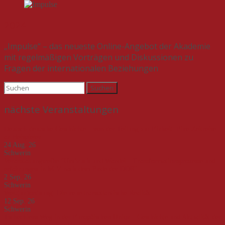
2024
„Impulse“ – das neueste Online-Angebot der Akademie
mit regelmäßigen Vorträgen und Diskussionen zu
Fragen der internationalen Beziehungen
Suchen
nach:
nächste Veranstaltungen
Deutsch-deutsche Geschichte – von der Teilung zur Einheit. Eine Zeitreise
an Beispielen
24 Aug. 26
Schwerin
Veranstaltungsreihe "Umbruch und Wandel - Transformationsprozesse und -
erfahrungen in M-V nach dem Ende der DDR"
2 Sep. 26
Schwerin
Welt(un)ordnung: Die neue transatlantische Realität
12 Sep. 26
Schwerin
Tschechiens Weg in der Europäischen Union - Geschichte und Aktualität der