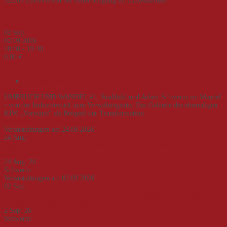
320,00 Euro/Person bei Unterbringung im Einzelzimmer
Weitere Informationen
Jetzt buchen!
Veranstaltungsreihe "Umbruch und Wandel - Transformationsprozesse und -
erfahrungen in M-V nach dem Ende der DDR"
02
Sep.
02.09.2026
18:00 - 19:30
0,00 €
Akademie Schwerin e.V.
Abendveranstaltung
UMBRUCH UND WANDEL #1: Stadtbild und Arbeit Schwerin im Wandel
- von der Industriestadt zum Verwaltungssitz: Das Gelände des ehemaligen
KIW „Vorwärts“ als Beispiel der Transformation
Weitere Informationen
Jetzt buchen!
Veranstaltungen am 24.08.2026
24
Aug.
Deutsch-deutsche Geschichte – von der Teilung zur Einheit. Eine Zeitreise
an Beispielen
24 Aug. 26
Schwerin
Veranstaltungen am 02.09.2026
02
Sep.
Veranstaltungsreihe "Umbruch und Wandel - Transformationsprozesse und -
erfahrungen in M-V nach dem Ende der DDR"
2 Sep. 26
Schwerin