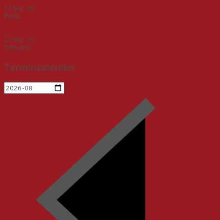
deutsch-tschechischen Beziehungen
13 Sep. 26
Praha
„Von alten Kameraden und neuen Rechten – Herausforderung
Rechtsradikalismus und –extremismus“
21 Sep. 26
Schwerin
Terminkalender