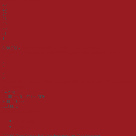
25
26
27
28
29
30
31
1
2
6:00 PM -
Veranstaltungsreihe "Umbruch und Wandel -
Transformationsprozesse und -erfahrungen in M-V nach dem Ende der
DDR"
3
4
5
6
Deutsch-deutsche Geschichte – von der Teilung zur Einheit. Eine Zeitreise
an Beispielen
24
Aug.
24.08.2026 - 27.08.2026
9:00 - 16:00
320,00 €
Akademie Schwerin e.V.
mehrtägig
Seminar