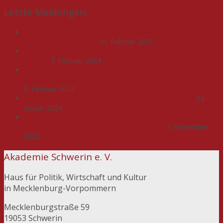
Letzte Meldungen
Save-the-Date: 12. Energieforum MV am 01. Oktober 2025
in der IHK zu Schwerin!
19. Februar 2025
Ausstellungseröffnung und Abendveranstaltung am 27.
Februar
7. Februar 2024
Aktiv und entschlossen für unsere Demokratie: Akademie
Schwerin unterstützt Aufruf von „WIR. Erfolg braucht Vielfalt“
5. Februar 2024
Einladung zum 11. Energieforum MV am 15. Oktober!
24.
Januar 2024
30 Jahre Akademie Schwerin – „Hausgeburtstag“ im
Schleswig-Holstein-Haus am 26. September
7. November
2023
Akademie Schwerin e. V.
Haus für Politik, Wirtschaft und Kultur
in Mecklenburg-Vorpommern
Mecklenburgstraße 59
19053 Schwerin