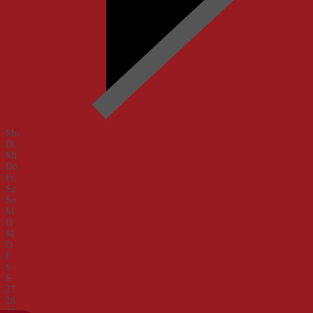
Mo.
Di.
Mi.
Do.
Fr.
Sa.
So.
M
D
M
D
F
S
S
27
28
29