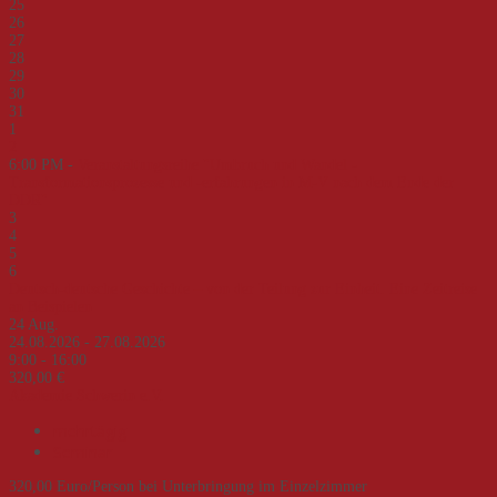
25
26
27
28
29
30
31
1
2
6:00 PM -
Veranstaltungsreihe "Umbruch und Wandel -
Transformationsprozesse und -erfahrungen in M-V nach dem Ende der
DDR"
3
4
5
6
Deutsch-deutsche Geschichte – von der Teilung zur Einheit. Eine Zeitreise
an Beispielen
24
Aug.
24.08.2026 - 27.08.2026
9:00 - 16:00
320,00 €
Akademie Schwerin e.V.
mehrtägig
Seminar
320,00 Euro/Person bei Unterbringung im Einzelzimmer