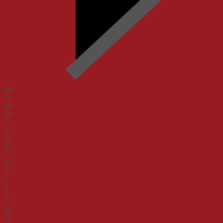
Mo.
Di.
Mi.
Do.
Fr.
Sa.
So.
M
D
M
D
F
S
S
27
28
29