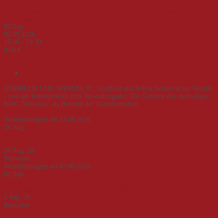
Weitere Informationen
Jetzt buchen!
Veranstaltungsreihe "Umbruch und Wandel - Transformationsprozesse und -
erfahrungen in M-V nach dem Ende der DDR"
02
Sep.
02.09.2026
18:00 - 19:30
0,00 €
Akademie Schwerin e.V.
Abendveranstaltung
UMBRUCH UND WANDEL #1: Stadtbild und Arbeit Schwerin im Wandel
- von der Industriestadt zum Verwaltungssitz: Das Gelände des ehemaligen
KIW „Vorwärts“ als Beispiel der Transformation
Weitere Informationen
Jetzt buchen!
Veranstaltungen am 24.08.2026
24
Aug.
Deutsch-deutsche Geschichte – von der Teilung zur Einheit. Eine Zeitreise
an Beispielen
24 Aug. 26
Schwerin
Veranstaltungen am 02.09.2026
02
Sep.
Veranstaltungsreihe "Umbruch und Wandel - Transformationsprozesse und -
erfahrungen in M-V nach dem Ende der DDR"
2 Sep. 26
Schwerin