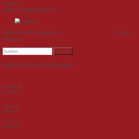
Telefon:
0385 5557090
Telefax: 0385 55570913
Lagekarte der Akademie
in Google Maps öffnen
(neues
Fenster)
Suchen
nach:
nächste Veranstaltungen
Deutsch-deutsche Geschichte – von der Teilung zur Einheit. Eine Zeitreise
an Beispielen
24 Aug. 26
Schwerin
Veranstaltungsreihe "Umbruch und Wandel - Transformationsprozesse und -
erfahrungen in M-V nach dem Ende der DDR"
2 Sep. 26
Schwerin
Welt(un)ordnung: Die neue transatlantische Realität
12 Sep. 26
Schwerin
Tschechiens Weg in der Europäischen Union - Geschichte und Aktualität der
deutsch-tschechischen Beziehungen