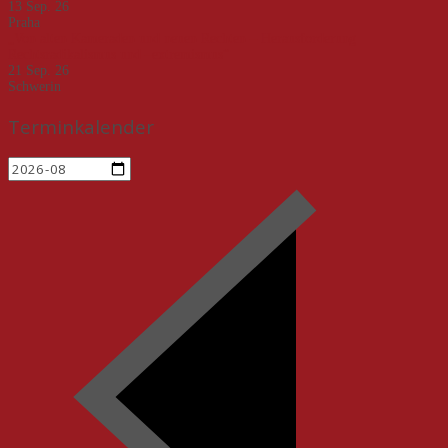
13 Sep. 26
Praha
„Von alten Kameraden und neuen Rechten – Herausforderung
Rechtsradikalismus und –extremismus“
21 Sep. 26
Schwerin
Terminkalender