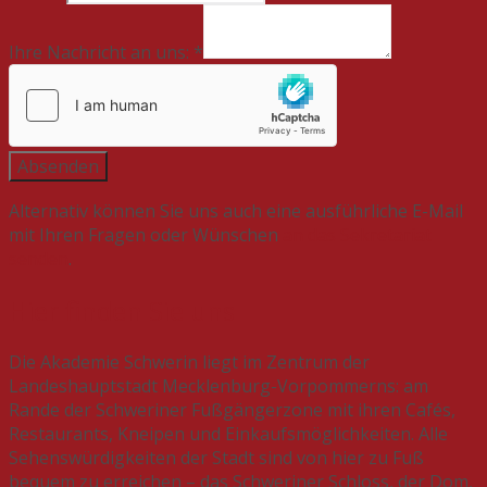
Name
E-
Ihre Nachricht an uns:
*
Mail-
Adresse
an
Absenden
Alternativ können Sie uns auch eine ausführliche E-Mail
mit Ihren Fragen oder Wünschen
an das Sekretariat
senden
.
Hier finden Sie uns
Die Akademie Schwerin liegt im Zentrum der
Landeshauptstadt Mecklenburg-Vorpommerns: am
Rande der Schweriner Fußgängerzone mit ihren Cafés,
Restaurants, Kneipen und Einkaufsmöglichkeiten. Alle
Sehenswürdigkeiten der Stadt sind von hier zu Fuß
bequem zu erreichen – das Schweriner Schloss, der Dom,