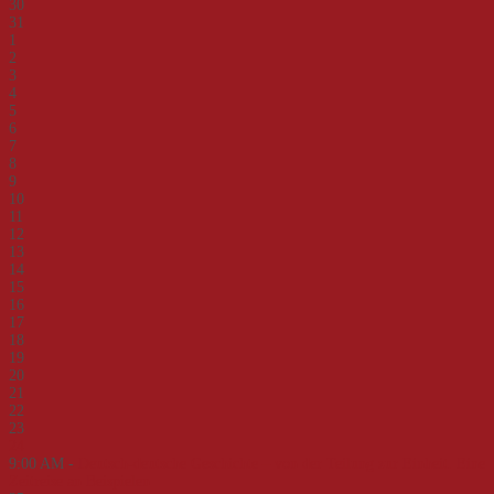
30
31
1
2
3
4
5
6
7
8
9
10
11
12
13
14
15
16
17
18
19
20
21
22
23
24
9:00 AM -
Deutsch-deutsche Geschichte – von der Teilung zur Einheit. Eine
Zeitreise an Beispielen