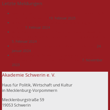
Letzte Meldungen
Save-the-Date: 12. Energieforum MV am 01. Oktober 2025
in der IHK zu Schwerin!
19. Februar 2025
Ausstellungseröffnung und Abendveranstaltung am 27.
Februar
7. Februar 2024
Aktiv und entschlossen für unsere Demokratie: Akademie
Schwerin unterstützt Aufruf von „WIR. Erfolg braucht Vielfalt“
5. Februar 2024
Einladung zum 11. Energieforum MV am 15. Oktober!
24.
Januar 2024
30 Jahre Akademie Schwerin – „Hausgeburtstag“ im
Schleswig-Holstein-Haus am 26. September
7. November
2023
Akademie Schwerin e. V.
Haus für Politik, Wirtschaft und Kultur
in Mecklenburg-Vorpommern
Mecklenburgstraße 59
19053 Schwerin