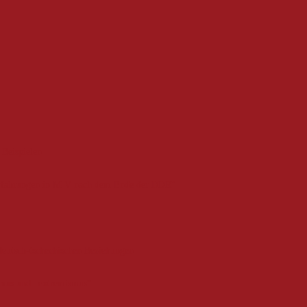
 Beispielen
-erfahrungen in M-V nach dem Ende der DDR"
deutsch-tschechischen Beziehungen
smus und –extremismus“