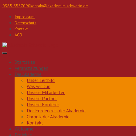
Direkt
0385 5557090
kontakt@akademie-schwerin.de
zum
Inhalt
Impressum
Datenschutz
Kontakt
AGB
Startseite
Veranstaltungen
Die Akademie
Unser Leitbild
Was wir tun
Unsere Mitarbeiter
Unsere Partner
Unsere Förderer
Der Förderkreis der Akademie
Chronik der Akademie
Kontakt
Welcome
Projekte