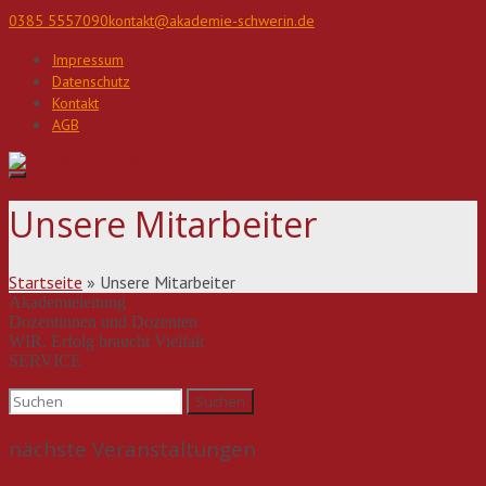
Direkt
0385 5557090
kontakt@akademie-schwerin.de
zum
Inhalt
Impressum
Datenschutz
Kontakt
AGB
Unsere Mitarbeiter
Startseite
»
Unsere Mitarbeiter
Akademieleitung
Dozentinnen und Dozenten
WIR. Erfolg braucht Vielfalt
SERVICE
Suchen
nach:
nächste Veranstaltungen