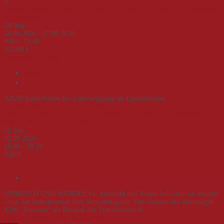
6
Deutsch-deutsche Geschichte – von der Teilung zur Einheit. Eine Zeitreise
an Beispielen
24
Aug.
24.08.2026 - 27.08.2026
9:00 - 16:00
320,00 €
Akademie Schwerin e.V.
mehrtägig
Seminar
320,00 Euro/Person bei Unterbringung im Einzelzimmer
Weitere Informationen
Jetzt buchen!
Veranstaltungsreihe "Umbruch und Wandel - Transformationsprozesse und -
erfahrungen in M-V nach dem Ende der DDR"
02
Sep.
02.09.2026
18:00 - 19:30
0,00 €
Akademie Schwerin e.V.
Abendveranstaltung
UMBRUCH UND WANDEL #1: Stadtbild und Arbeit Schwerin im Wandel
- von der Industriestadt zum Verwaltungssitz: Das Gelände des ehemaligen
KIW „Vorwärts“ als Beispiel der Transformation
Weitere Informationen
Jetzt buchen!