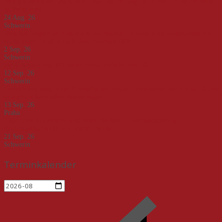
Deutsch-deutsche Geschichte – von der Teilung zur Einheit. Eine Zeitreise
an Beispielen
24 Aug. 26
Schwerin
Veranstaltungsreihe "Umbruch und Wandel - Transformationsprozesse und -
erfahrungen in M-V nach dem Ende der DDR"
2 Sep. 26
Schwerin
Welt(un)ordnung: Die neue transatlantische Realität
12 Sep. 26
Schwerin
Tschechiens Weg in der Europäischen Union - Geschichte und Aktualität der
deutsch-tschechischen Beziehungen
13 Sep. 26
Praha
„Von alten Kameraden und neuen Rechten – Herausforderung
Rechtsradikalismus und –extremismus“
21 Sep. 26
Schwerin
Terminkalender