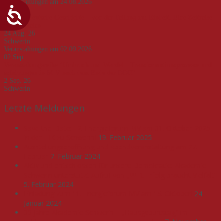
Veranstaltungen am 24.08.2026
24
Aug.
Deutsch-deutsche Geschichte – von der Teilung zur Einheit. Eine Zeitreise
an Beispielen
24 Aug. 26
Schwerin
Veranstaltungen am 02.09.2026
02
Sep.
Veranstaltungsreihe "Umbruch und Wandel - Transformationsprozesse und -
erfahrungen in M-V nach dem Ende der DDR"
2 Sep. 26
Schwerin
Letzte Meldungen
Save-the-Date: 12. Energieforum MV am 01. Oktober 2025
in der IHK zu Schwerin!
19. Februar 2025
Ausstellungseröffnung und Abendveranstaltung am 27.
Februar
7. Februar 2024
Aktiv und entschlossen für unsere Demokratie: Akademie
Schwerin unterstützt Aufruf von „WIR. Erfolg braucht Vielfalt“
5. Februar 2024
Einladung zum 11. Energieforum MV am 15. Oktober!
24.
Januar 2024
30 Jahre Akademie Schwerin – „Hausgeburtstag“ im