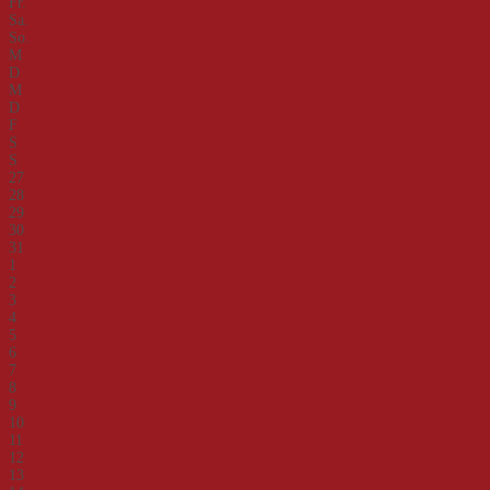
Fr.
Sa.
So.
M
D
M
D
F
S
S
27
28
29
30
31
1
2
3
4
5
6
7
8
9
10
11
12
13