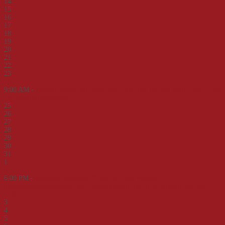
14
15
16
17
18
19
20
21
22
23
24
9:00 AM -
Deutsch-deutsche Geschichte – von der Teilung zur Einheit. Eine
Zeitreise an Beispielen
25
26
27
28
29
30
31
1
2
6:00 PM -
Veranstaltungsreihe "Umbruch und Wandel -
Transformationsprozesse und -erfahrungen in M-V nach dem Ende der
DDR"
3
4
5