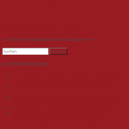
BESCHREIBUNG
Kommende Veranstaltungen
<li>Keine Veranstaltungen in dieser Kategorie</li>
Suchen
nach:
Letzte Meldungen
Save-the-Date: 12. Energieforum MV am 01. Oktober 2025
in der IHK zu Schwerin!
Ausstellungseröffnung und Abendveranstaltung am 27.
Februar
Aktiv und entschlossen für unsere Demokratie: Akademie
Schwerin unterstützt Aufruf von „WIR. Erfolg braucht Vielfalt“
Einladung zum 11. Energieforum MV am 15. Oktober!
30 Jahre Akademie Schwerin – „Hausgeburtstag“ im
Schleswig-Holstein-Haus am 26. September