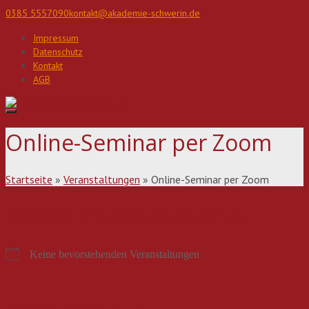
Direkt
0385 5557090
kontakt@akademie-schwerin.de
zum
Inhalt
Impressum
Datenschutz
Kontakt
AGB
Online-Seminar per Zoom
Startseite
»
Veranstaltungen
»
Online-Seminar per Zoom
NÄCHSTE VERANSTALTUNG
Keine bevorstehenden Veranstaltungen