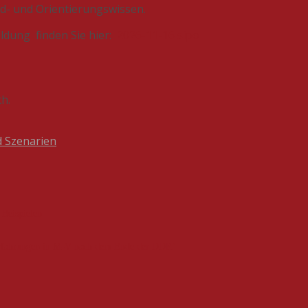
d- und Orientierungswissen.
dung finden Sie hier:
2026-11-16 sipo
h.
d Szenarien
 Beispielen
-erfahrungen in M-V nach dem Ende der DDR"