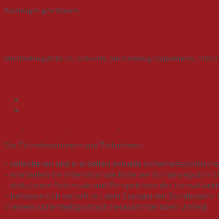
Buchungen geschlossen
Wo
Akademie Schwerin e. V.
Mecklenburgstraße 59, Schwerin, Mecklenburg-Vorpommern, 19053
Veranstaltungstyp
mehrtägig
Seminar
Krieg
,
Kriegstüchtig
,
Weltunordnung
,
Zeitenwende
Die Teilnehmerinnen und Teilnehmer:
– reflektieren und erarbeiten aktuelle sicherheitspolitisc
– erarbeiten die internationale Rolle der Bundesrepublik 
– diskutieren Potentiale und Perspektiven der transatlan
– befassen sich vertieft mit dem Zustand der Bundeswehr
in einem sicherheitspolitisch herausfordernden Umfeld.