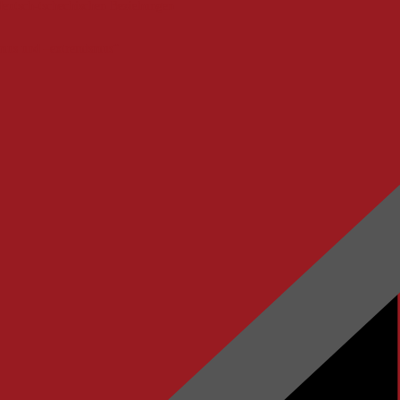
deutsch-tschechischen Beziehungen
smus und –extremismus“