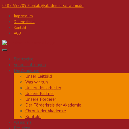
Direkt
0385 5557090
kontakt@akademie-schwerin.de
zum
Inhalt
Impressum
Datenschutz
Kontakt
AGB
Startseite
Veranstaltungen
Die Akademie
Unser Leitbild
Was wir tun
Unsere Mitarbeiter
Unsere Partner
Unsere Förderer
Der Förderkreis der Akademie
Chronik der Akademie
Kontakt
Welcome
Projekte