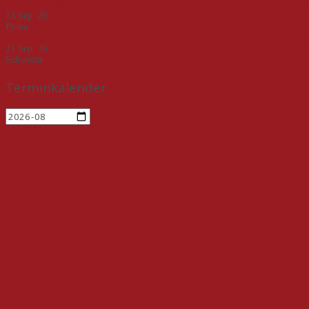
Tschechiens Weg in der Europäischen Union - Geschichte und Aktualität der 
13 Sep. 26
Praha
„Von alten Kameraden und neuen Rechten – Herausforderung Rechtsradikali
21 Sep. 26
Schwerin
Terminkalender