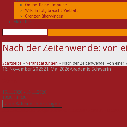
Online-Reihe „Impulse“
WIR. Erfolg braucht Vielfalt
Grenzen überwinden
Aktuelles
Nach der Zeitenwende: von e
Startseite
»
Veranstaltungen
»
Nach der Zeitenwende: von einer 
16. November 2026
21. Mai 2026
Akademie Schwerin
Beitragsnavigation
Wann
16.11.2026 - 18.11.2026
10:30 - 17:30
Zum Kalender hinzufügen
ICS herunterladen
Google Kalender
iCalendar
Office 365
Outlook Li
Buchungen