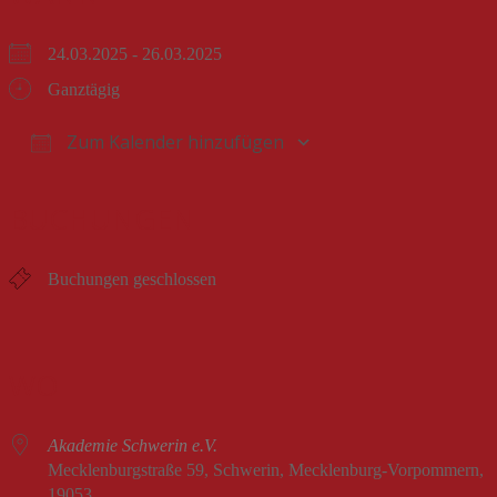
24.03.2025 - 26.03.2025
Ganztägig
Zum Kalender hinzufügen
ICS herunterladen
Google Kalender
iCalendar
Office 365
Outlook Live
BUCHUNGEN
Buchungen geschlossen
WO
Akademie Schwerin e.V.
Mecklenburgstraße 59, Schwerin, Mecklenburg-Vorpommern,
19053