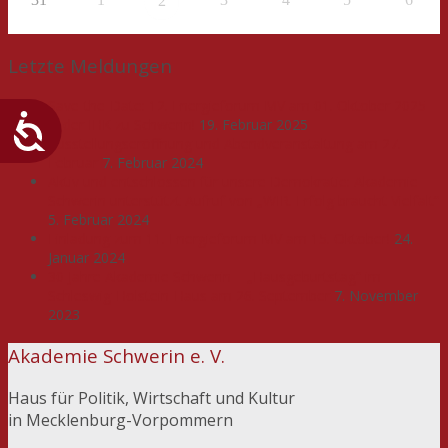
2
Letzte Meldungen
Save-the-Date: 12. Energieforum MV am 01. Oktober 2025
in der IHK zu Schwerin!
19. Februar 2025
Ausstellungseröffnung und Abendveranstaltung am 27.
Februar
7. Februar 2024
Aktiv und entschlossen für unsere Demokratie: Akademie
Schwerin unterstützt Aufruf von „WIR. Erfolg braucht Vielfalt“
5. Februar 2024
Einladung zum 11. Energieforum MV am 15. Oktober!
24.
Januar 2024
30 Jahre Akademie Schwerin – „Hausgeburtstag“ im
Schleswig-Holstein-Haus am 26. September
7. November
2023
Akademie Schwerin e. V.
Haus für Politik, Wirtschaft und Kultur
in Mecklenburg-Vorpommern