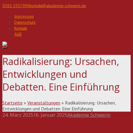
Direkt
0385 5557090
kontakt@akademie-schwerin.de
zum
Inhalt
Impressum
Datenschutz
Kontakt
AGB
Radikalisierung: Ursachen,
Entwicklungen und
Debatten. Eine Einführung
Startseite
»
Veranstaltungen
»
Radikalisierung: Ursachen,
Entwicklungen und Debatten. Eine Einführung
24. März 2025
16. Januar 2025
Akademie Schwerin
Beitragsnavigation
WANN