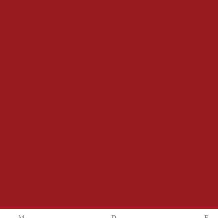
der IHK zu Schwerin!
ar
in unterstützt Aufruf von „WIR. Erfolg braucht Vielfalt“
g-Holstein-Haus am 26. September
M
D
F