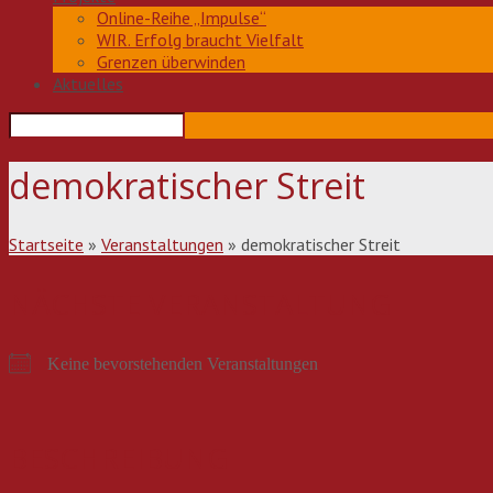
Online-Reihe „Impulse“
WIR. Erfolg braucht Vielfalt
Grenzen überwinden
Aktuelles
demokratischer Streit
Startseite
»
Veranstaltungen
»
demokratischer Streit
NÄCHSTE VERANSTALTUNG
Keine bevorstehenden Veranstaltungen
BESCHREIBUNG