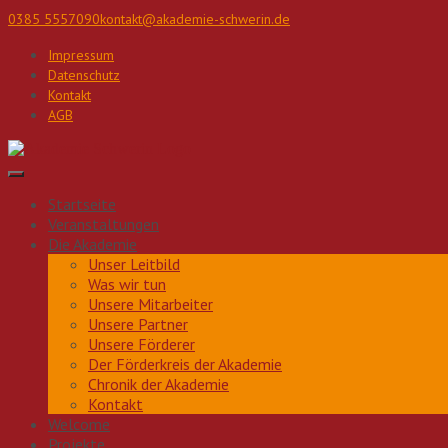
Direkt
0385 5557090
kontakt@akademie-schwerin.de
zum
Inhalt
Impressum
Datenschutz
Kontakt
AGB
Startseite
Veranstaltungen
Die Akademie
Unser Leitbild
Was wir tun
Unsere Mitarbeiter
Unsere Partner
Unsere Förderer
Der Förderkreis der Akademie
Chronik der Akademie
Kontakt
Welcome
Projekte