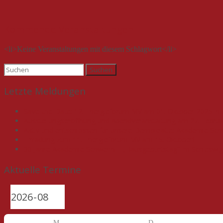
Kommende Veranstaltungen
<li>Keine Veranstaltungen mit diesem Schlagwort</li>
Suchen
nach:
Letzte Meldungen
Save-the-Date: 12. Energieforum MV am 01. Oktober 2025 in 
Ausstellungseröffnung und Abendveranstaltung am 27. Febru
Aktiv und entschlossen für unsere Demokratie: Akademie Schwer
Einladung zum 11. Energieforum MV am 15. Oktober!
30 Jahre Akademie Schwerin – „Hausgeburtstag“ im Schleswi
Aktuelle Termine
M
D