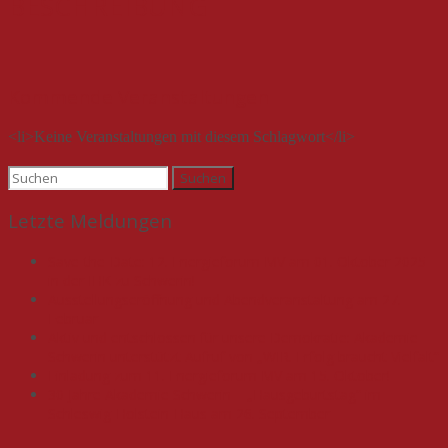
BESCHREIBUNG
Kommende Veranstaltungen
<li>Keine Veranstaltungen mit diesem Schlagwort</li>
Suchen
nach:
Letzte Meldungen
Save-the-Date: 12. Energieforum MV am 01. Oktober 2025
in der IHK zu Schwerin!
Ausstellungseröffnung und Abendveranstaltung am 27.
Februar
Aktiv und entschlossen für unsere Demokratie: Akademie
Schwerin unterstützt Aufruf von „WIR. Erfolg braucht Vielfalt“
Einladung zum 11. Energieforum MV am 15. Oktober!
30 Jahre Akademie Schwerin – „Hausgeburtstag“ im
Schleswig-Holstein-Haus am 26. September