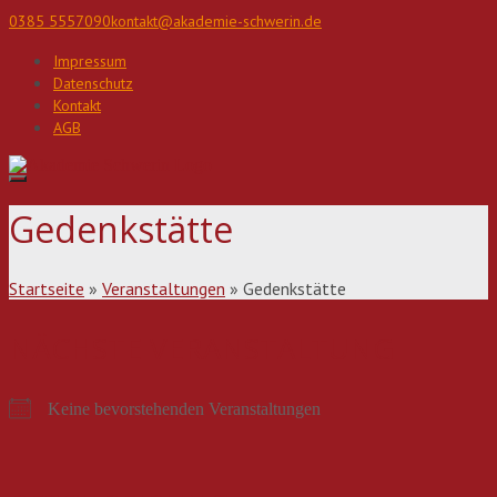
Direkt
0385 5557090
kontakt@akademie-schwerin.de
zum
Inhalt
Impressum
Datenschutz
Kontakt
AGB
Gedenkstätte
Startseite
»
Veranstaltungen
»
Gedenkstätte
NÄCHSTE VERANSTALTUNG
Keine bevorstehenden Veranstaltungen