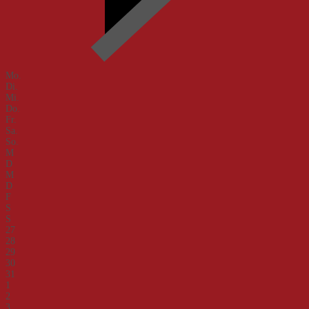
Mo.
Di.
Mi.
Do.
Fr.
Sa.
So.
M
D
M
D
F
S
S
27
28
29
30
31
1
2
3