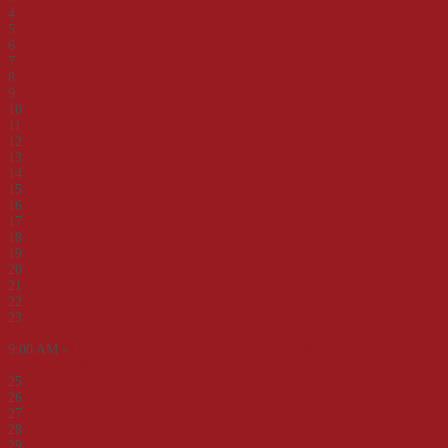
4
5
6
7
8
9
10
11
12
13
14
15
16
17
18
19
20
21
22
23
24
9:00 AM -
Deutsch-deutsche Geschichte – von der Teilung zur Einheit. Eine
Zeitreise an Beispielen
25
26
27
28
29