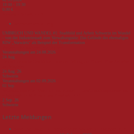
18:00 - 19:30
0,00 €
Akademie Schwerin e.V.
Abendveranstaltung
UMBRUCH UND WANDEL #1: Stadtbild und Arbeit Schwerin im Wandel
- von der Industriestadt zum Verwaltungssitz: Das Gelände des ehemaligen
KIW „Vorwärts“ als Beispiel der Transformation
Weitere Informationen
Jetzt buchen!
Veranstaltungen am 24.08.2026
24
Aug.
Deutsch-deutsche Geschichte – von der Teilung zur Einheit. Eine Zeitreise
an Beispielen
24 Aug. 26
Schwerin
Veranstaltungen am 02.09.2026
02
Sep.
Veranstaltungsreihe "Umbruch und Wandel - Transformationsprozesse und -
erfahrungen in M-V nach dem Ende der DDR"
2 Sep. 26
Schwerin
Letzte Meldungen
Save-the-Date: 12. Energieforum MV am 01. Oktober 2025