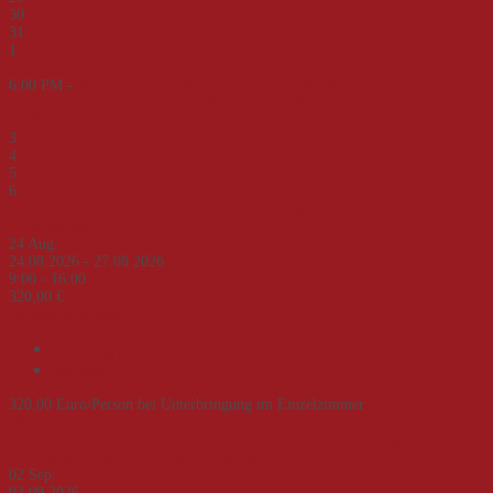
30
31
1
2
6:00 PM -
Veranstaltungsreihe "Umbruch und Wandel -
Transformationsprozesse und -erfahrungen in M-V nach dem Ende der
DDR"
3
4
5
6
Deutsch-deutsche Geschichte – von der Teilung zur Einheit. Eine Zeitreise
an Beispielen
24
Aug.
24.08.2026 - 27.08.2026
9:00 - 16:00
320,00 €
Akademie Schwerin e.V.
mehrtägig
Seminar
320,00 Euro/Person bei Unterbringung im Einzelzimmer
Weitere Informationen
Jetzt buchen!
Veranstaltungsreihe "Umbruch und Wandel - Transformationsprozesse und -
erfahrungen in M-V nach dem Ende der DDR"
02
Sep.
02.09.2026