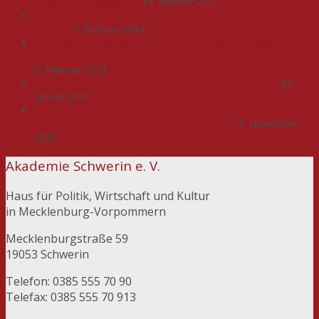
in der IHK zu Schwerin!
19. Februar 2025
Ausstellungseröffnung und Abendveranstaltung am 27.
Februar
7. Februar 2024
Aktiv und entschlossen für unsere Demokratie: Akademie
Schwerin unterstützt Aufruf von „WIR. Erfolg braucht Vielfalt“
5. Februar 2024
Einladung zum 11. Energieforum MV am 15. Oktober!
24.
Januar 2024
30 Jahre Akademie Schwerin – „Hausgeburtstag“ im
Schleswig-Holstein-Haus am 26. September
7. November
2023
Akademie Schwerin e. V.
Haus für Politik, Wirtschaft und Kultur
in Mecklenburg-Vorpommern
Mecklenburgstraße 59
19053 Schwerin
Telefon: 0385 555 70 90
Telefax: 0385 555 70 913