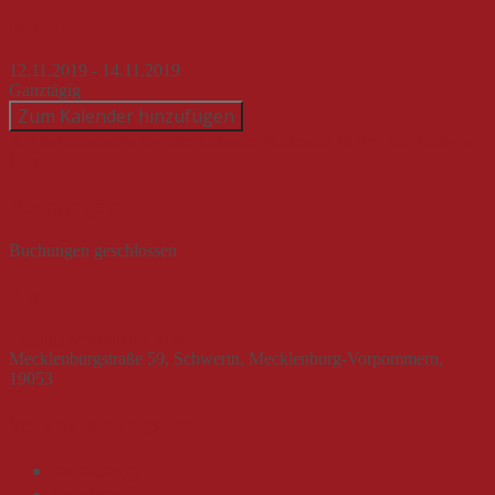
Beitragsnavigation
Wann
12.11.2019 - 14.11.2019
Ganztägig
Zum Kalender hinzufügen
ICS herunterladen
Google Kalender
iCalendar
Office 365
Outlook
Live
Buchungen
Buchungen geschlossen
Wo
Tagungszentrum am Schloss
Mecklenburgstraße 59, Schwerin, Mecklenburg-Vorpommern,
19053
Veranstaltungstyp
mehrtägig
Seminar