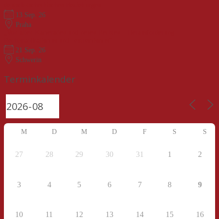
deutsch-tschechischen Beziehungen
13 Sep. 26
Praha
„Von alten Kameraden und neuen Rechten – Herausforderung
Rechtsradikalismus und –extremismus“
21 Sep. 26
Schwerin
Terminkalender
M
D
M
D
F
S
S
27
28
29
30
31
1
2
3
4
5
6
7
8
9
10
11
12
13
14
15
16