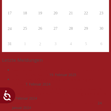
17
18
19
20
21
22
23
25
26
27
28
29
30
24
31
1
3
4
5
6
2
Letzte Meldungen
Save-the-Date: 12. Energieforum MV am 01. Oktober 2025
in der IHK zu Schwerin!
19. Februar 2025
Ausstellungseröffnung und Abendveranstaltung am 27.
Februar
7. Februar 2024
Aktiv und entschlossen für unsere Demokratie: Akademie
Schwerin unterstützt Aufruf von „WIR. Erfolg braucht Vielfalt“
5. Februar 2024
Einladung zum 11. Energieforum MV am 15. Oktober!
24.
Januar 2024