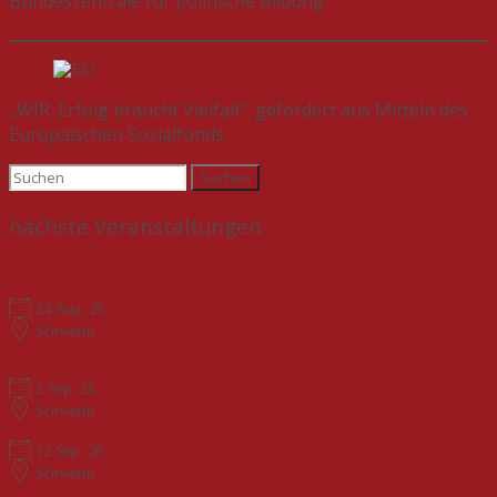
Bundeszentrale für politische Bildung
„WIR. Erfolg braucht Vielfalt“: gefördert aus Mitteln des
Europäischen Sozialfonds
Suchen
nach:
nächste Veranstaltungen
Deutsch-deutsche Geschichte – von der Teilung zur Einheit. Eine Zeitreise
an Beispielen
24 Aug. 26
Schwerin
Veranstaltungsreihe "Umbruch und Wandel - Transformationsprozesse und -
erfahrungen in M-V nach dem Ende der DDR"
2 Sep. 26
Schwerin
Welt(un)ordnung: Die neue transatlantische Realität
12 Sep. 26
Schwerin
Tschechiens Weg in der Europäischen Union - Geschichte und Aktualität der