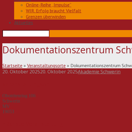
Online-Reihe „Impulse“
WIR. Erfolg braucht Vielfalt
Grenzen überwinden
Aktuelles
Dokumentationszentrum Sch
Startseite
»
Veranstaltungsorte
»
Dokumentationszentrum Schw
20. Oktober 2025
20. Oktober 2025
Akademie Schwerin
Beitragsnavigation
Veranstaltungsort
Obotritenring 106
Schwerin
MV
19053
Nächste Veranstaltung