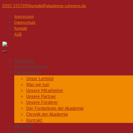
Direkt
0385 5557090
kontakt@akademie-schwerin.de
zum
Inhalt
Impressum
Datenschutz
Kontakt
AGB
Startseite
Veranstaltungen
Die Akademie
Unser Leitbild
Was wir tun
Unsere Mitarbeiter
Unsere Partner
Unsere Förderer
Der Förderkreis der Akademie
Chronik der Akademie
Kontakt
Welcome
Projekte