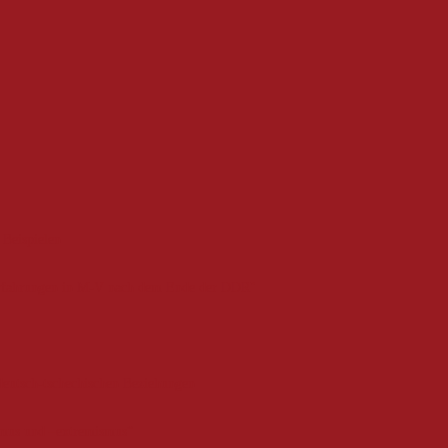
 Beispielen
-erfahrungen in M-V nach dem Ende der DDR"
deutsch-tschechischen Beziehungen
smus und –extremismus“