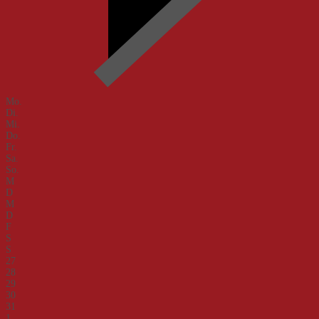
Mo.
Di.
Mi.
Do.
Fr.
Sa.
So.
M
D
M
D
F
S
S
27
28
29
30
31
1