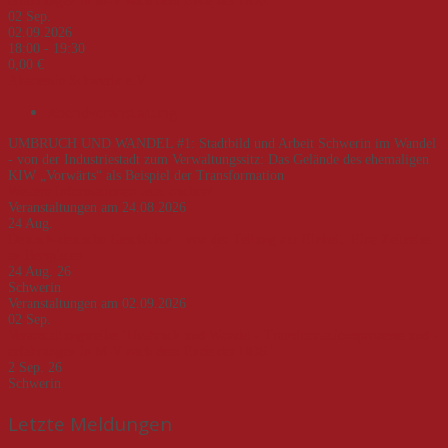
erfahrungen in M-V nach dem Ende der DDR"
02
Sep.
02.09.2026
18:00 - 19:30
0,00 €
Akademie Schwerin e.V.
Abendveranstaltung
UMBRUCH UND WANDEL #1: Stadtbild und Arbeit Schwerin im Wandel
- von der Industriestadt zum Verwaltungssitz: Das Gelände des ehemaligen
KIW „Vorwärts“ als Beispiel der Transformation
Weitere Informationen
Jetzt buchen!
Veranstaltungen am 24.08.2026
24
Aug.
Deutsch-deutsche Geschichte – von der Teilung zur Einheit. Eine Zeitreise
an Beispielen
24 Aug. 26
Schwerin
Veranstaltungen am 02.09.2026
02
Sep.
Veranstaltungsreihe "Umbruch und Wandel - Transformationsprozesse und -
erfahrungen in M-V nach dem Ende der DDR"
2 Sep. 26
Schwerin
Letzte Meldungen