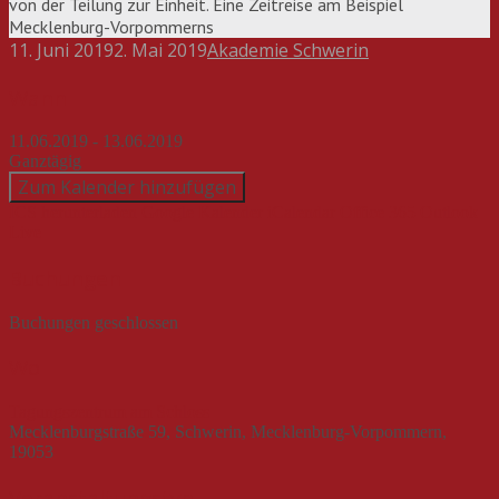
von der Teilung zur Einheit. Eine Zeitreise am Beispiel
Mecklenburg-Vorpommerns
11. Juni 2019
2. Mai 2019
Akademie Schwerin
Beitragsnavigation
Wann
11.06.2019 - 13.06.2019
Ganztägig
Zum Kalender hinzufügen
ICS herunterladen
Google Kalender
iCalendar
Office 365
Outlook
Live
Buchungen
Buchungen geschlossen
Wo
Tagungszentrum am Schloss
Mecklenburgstraße 59, Schwerin, Mecklenburg-Vorpommern,
19053
Veranstaltungstyp