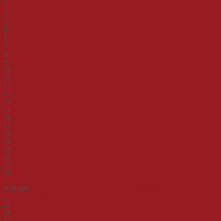
2
3
4
5
6
7
8
9
10
11
12
13
14
15
16
17
18
19
20
21
22
23
24
9:00 AM -
Deutsch-deutsche Geschichte – von der Teilung zur Einheit. Eine
Zeitreise an Beispielen
25
26
27