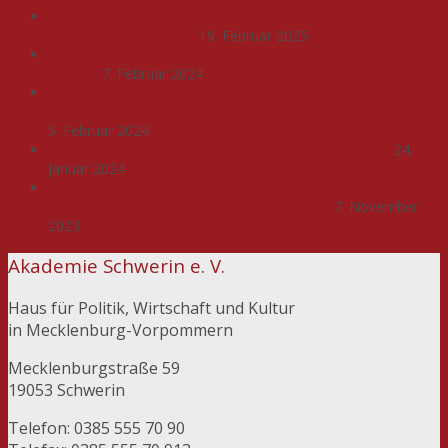
Save-the-Date: 12. Energieforum MV am 01. Oktober 2025
in der IHK zu Schwerin!
19. Februar 2025
Ausstellungseröffnung und Abendveranstaltung am 27.
Februar
7. Februar 2024
Aktiv und entschlossen für unsere Demokratie: Akademie
Schwerin unterstützt Aufruf von „WIR. Erfolg braucht Vielfalt“
5. Februar 2024
Einladung zum 11. Energieforum MV am 15. Oktober!
24.
Januar 2024
30 Jahre Akademie Schwerin – „Hausgeburtstag“ im
Schleswig-Holstein-Haus am 26. September
7. November
2023
Akademie Schwerin e. V.
Haus für Politik, Wirtschaft und Kultur
in Mecklenburg-Vorpommern
Mecklenburgstraße 59
19053 Schwerin
Telefon: 0385 555 70 90