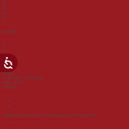
28
29
30
31
1
2
6:00 PM -
Veranstaltungsreihe "Umbruch und Wandel -
Transformationsprozesse und -erfahrungen in M-V nach dem Ende der
DDR"
3
4
5
6
Deutsch-deutsche Geschichte – von der Teilung zur Einheit. Eine Zeitreise
an Beispielen
24
Aug.
24.08.2026 - 27.08.2026
9:00 - 16:00
320,00 €
Akademie Schwerin e.V.
mehrtägig
Seminar
320,00 Euro/Person bei Unterbringung im Einzelzimmer
Weitere Informationen
Jetzt buchen!
Veranstaltungsreihe "Umbruch und Wandel - Transformationsprozesse und -