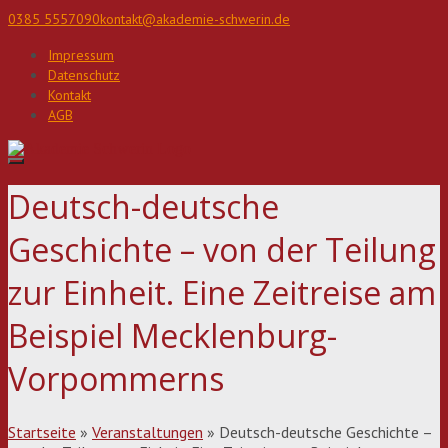
Direkt
0385 5557090
kontakt@akademie-schwerin.de
zum
Inhalt
Impressum
Datenschutz
Kontakt
AGB
Deutsch-deutsche
Geschichte – von der Teilung
zur Einheit. Eine Zeitreise am
Beispiel Mecklenburg-
Vorpommerns
Startseite
»
Veranstaltungen
»
Deutsch-deutsche Geschichte –