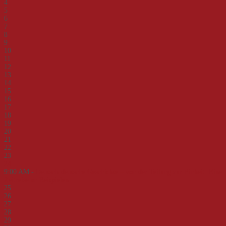
4
5
6
7
8
9
10
11
12
13
14
15
16
17
18
19
20
21
22
23
24
9:00 AM -
Deutsch-deutsche Geschichte – von der Teilung zur Einheit. Eine
Zeitreise an Beispielen
25
26
27
28
29