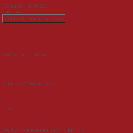
16.08.2021 - 20.08.2021
Ganztägig
Zum Kalender hinzufügen
ICS herunterladen
Google Kalender
iCalendar
Office 365
Outlook
Live
Buchungen
Buchungen geschlossen
Wo
Berlin
Eldenholz 23, Berlin, 10117
Veranstaltungstyp
Studienfahrt
Deutsche Geschichte
,
zeitzeuge
Die Teilnehmerinnen und Teilnehmer