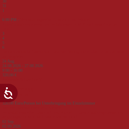
30
31
1
2
6:00 PM -
Veranstaltungsreihe "Umbruch und Wandel -
Transformationsprozesse und -erfahrungen in M-V nach dem Ende der
DDR"
3
4
5
6
Deutsch-deutsche Geschichte – von der Teilung zur Einheit. Eine Zeitreise
an Beispielen
24
Aug.
24.08.2026 - 27.08.2026
9:00 - 16:00
320,00 €
Akademie Schwerin e.V.
mehrtägig
Seminar
320,00 Euro/Person bei Unterbringung im Einzelzimmer
Weitere Informationen
Jetzt buchen!
Veranstaltungsreihe "Umbruch und Wandel - Transformationsprozesse und -
erfahrungen in M-V nach dem Ende der DDR"
02
Sep.
02.09.2026