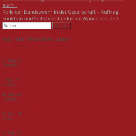
auch…
Rolle der Bundeswehr in der Gesellschaft – Auftrag,
Funktion und Selbstverständnis im Wandel der Zeit
Suchen
nach:
nächste Veranstaltungen
Deutsch-deutsche Geschichte – von der Teilung zur Einheit. Eine Zeitreise
an Beispielen
24 Aug. 26
Schwerin
Veranstaltungsreihe "Umbruch und Wandel - Transformationsprozesse und -
erfahrungen in M-V nach dem Ende der DDR"
2 Sep. 26
Schwerin
Welt(un)ordnung: Die neue transatlantische Realität
12 Sep. 26
Schwerin
Tschechiens Weg in der Europäischen Union - Geschichte und Aktualität der
deutsch-tschechischen Beziehungen
13 Sep. 26
Praha
„Von alten Kameraden und neuen Rechten – Herausforderung
Rechtsradikalismus und –extremismus“
21 Sep. 26