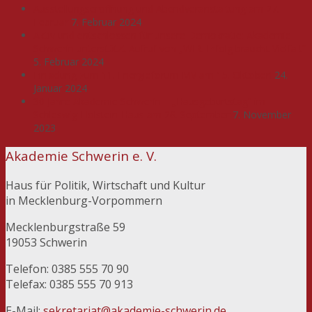
Ausstellungseröffnung und Abendveranstaltung am 27.
Februar
7. Februar 2024
Aktiv und entschlossen für unsere Demokratie: Akademie
Schwerin unterstützt Aufruf von „WIR. Erfolg braucht Vielfalt“
5. Februar 2024
Einladung zum 11. Energieforum MV am 15. Oktober!
24.
Januar 2024
30 Jahre Akademie Schwerin – „Hausgeburtstag“ im
Schleswig-Holstein-Haus am 26. September
7. November
2023
Akademie Schwerin e. V.
Haus für Politik, Wirtschaft und Kultur
in Mecklenburg-Vorpommern
Mecklenburgstraße 59
19053 Schwerin
Telefon: 0385 555 70 90
Telefax: 0385 555 70 913
E-Mail:
sekretariat@akademie-schwerin.de