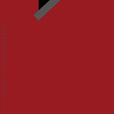
Mo.
Di.
Mi.
Do.
Fr.
Sa.
So.
M
D
M
D
F
S
S
27
28
29
30
31
1
2
3