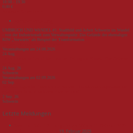
18:00 - 19:30
0,00 €
Akademie Schwerin e.V.
Abendveranstaltung
UMBRUCH UND WANDEL #1: Stadtbild und Arbeit Schwerin im Wandel
- von der Industriestadt zum Verwaltungssitz: Das Gelände des ehemaligen
KIW „Vorwärts“ als Beispiel der Transformation
Weitere Informationen
Jetzt buchen!
Veranstaltungen am 24.08.2026
24
Aug.
Deutsch-deutsche Geschichte – von der Teilung zur Einheit. Eine Zeitreise
an Beispielen
24 Aug. 26
Schwerin
Veranstaltungen am 02.09.2026
02
Sep.
Veranstaltungsreihe "Umbruch und Wandel - Transformationsprozesse und -
erfahrungen in M-V nach dem Ende der DDR"
2 Sep. 26
Schwerin
Letzte Meldungen
Save-the-Date: 12. Energieforum MV am 01. Oktober 2025
in der IHK zu Schwerin!
19. Februar 2025