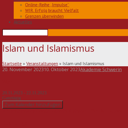
Online-Reihe „Impulse“
WIR. Erfolg braucht Vielfalt
Grenzen überwinden
Aktuelles
Islam und Islamismus
Startseite
»
Veranstaltungen
»
Islam und Islamismus
20. November 2023
10. Oktober 2023
Akademie Schwerin
Beitragsnavigation
Wann
20.11.2023 - 22.11.2023
Ganztägig
Zum Kalender hinzufügen
ICS herunterladen
Google Kalender
iCalendar
Office 365
Outlook Li
Buchungen