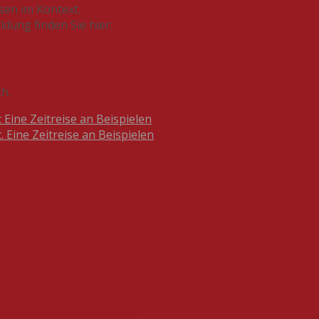
sen im Kontext.
dung finden Sie hier:
2023-11-20 islamismus bergmann
h.
 Eine Zeitreise an Beispielen
 Eine Zeitreise an Beispielen
 Beispielen
-erfahrungen in M-V nach dem Ende der DDR"
deutsch-tschechischen Beziehungen