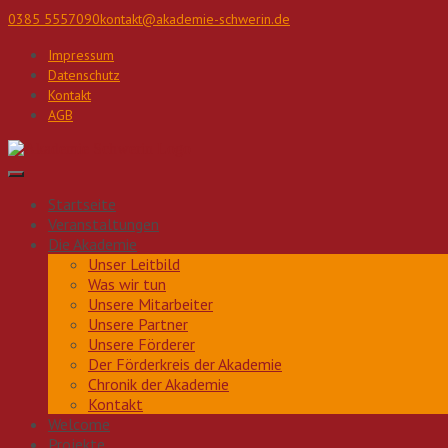
Direkt
0385 5557090
kontakt@akademie-schwerin.de
zum
Inhalt
Impressum
Datenschutz
Kontakt
AGB
Startseite
Veranstaltungen
Die Akademie
Unser Leitbild
Was wir tun
Unsere Mitarbeiter
Unsere Partner
Unsere Förderer
Der Förderkreis der Akademie
Chronik der Akademie
Kontakt
Welcome
Projekte