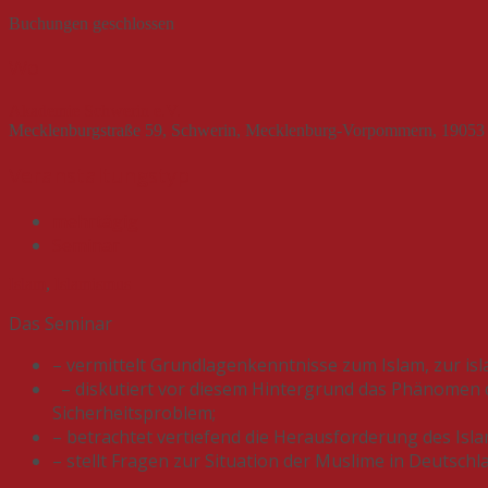
Buchungen geschlossen
Wo
Akademie Schwerin e.V.
Mecklenburgstraße 59, Schwerin, Mecklenburg-Vorpommern, 19053
Veranstaltungstyp
mehrtägig
Seminar
Islam
,
Islamismus
Das Seminar
– vermittelt Grundlagenkenntnisse zum Islam, zur is
– diskutiert vor diesem Hintergrund das Phänomen de
Sicherheitsproblem;
– betrachtet vertiefend die Herausforderung des Is
– stellt Fragen zur Situation der Muslime in Deutsch