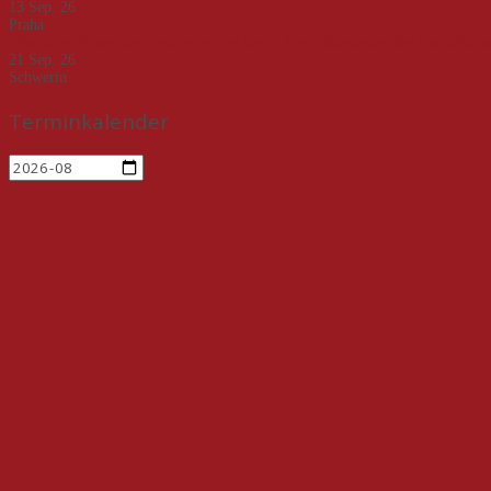
13 Sep. 26
Praha
„Von alten Kameraden und neuen Rechten – Herausforderung Rechtsradikali
21 Sep. 26
Schwerin
Terminkalender