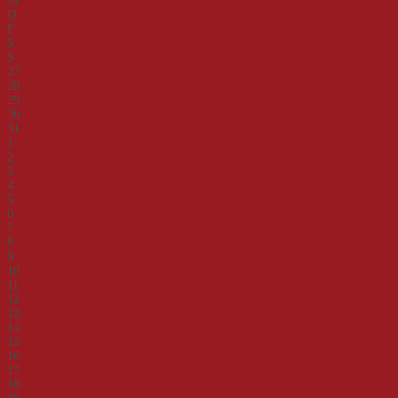
M
D
F
S
S
27
28
29
30
31
1
2
3
4
5
6
7
8
9
10
11
12
13
14
15
16
17
18