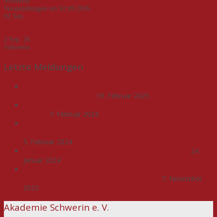
Schwerin
Veranstaltungen am 02.09.2026
02
Sep.
Veranstaltungsreihe "Umbruch und Wandel - Transformationsprozesse und -
erfahrungen in M-V nach dem Ende der DDR"
2 Sep. 26
Schwerin
Letzte Meldungen
Save-the-Date: 12. Energieforum MV am 01. Oktober 2025
in der IHK zu Schwerin!
19. Februar 2025
Ausstellungseröffnung und Abendveranstaltung am 27.
Februar
7. Februar 2024
Aktiv und entschlossen für unsere Demokratie: Akademie
Schwerin unterstützt Aufruf von „WIR. Erfolg braucht Vielfalt“
5. Februar 2024
Einladung zum 11. Energieforum MV am 15. Oktober!
24.
Januar 2024
30 Jahre Akademie Schwerin – „Hausgeburtstag“ im
Schleswig-Holstein-Haus am 26. September
7. November
2023
Akademie Schwerin e. V.