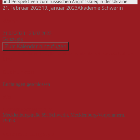
und Perspektiven zum russischen Angriffskrieg in der Ukraine
21. Februar 2023
19. Januar 2023
Akademie Schwerin
Beitragsnavigation
Wann
21.02.2023 - 23.02.2023
Ganztägig
Zum Kalender hinzufügen
ICS herunterladen
Google Kalender
iCalendar
Office 365
Outlook
Live
Buchungen
Buchungen geschlossen
Wo
Akademie Schwerin e. V.
Mecklenburgstraße 59, Schwerin, Mecklenburg-Vorpommern,
19053
Veranstaltungstyp