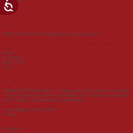
9:00 - 16:00
320,00 €
Akademie Schwerin e.V.
mehrtägig
Seminar
320,00 Euro/Person bei Unterbringung im Einzelzimmer
Weitere Informationen
Jetzt buchen!
Veranstaltungsreihe "Umbruch und Wandel - Transformationsprozesse und -
erfahrungen in M-V nach dem Ende der DDR"
02
Sep.
02.09.2026
18:00 - 19:30
0,00 €
Akademie Schwerin e.V.
Abendveranstaltung
UMBRUCH UND WANDEL #1: Stadtbild und Arbeit Schwerin im Wandel
- von der Industriestadt zum Verwaltungssitz: Das Gelände des ehemaligen
KIW „Vorwärts“ als Beispiel der Transformation
Weitere Informationen
Jetzt buchen!
Veranstaltungen am 24.08.2026
24
Aug.
Deutsch-deutsche Geschichte – von der Teilung zur Einheit. Eine Zeitreise
an Beispielen
24 Aug. 26