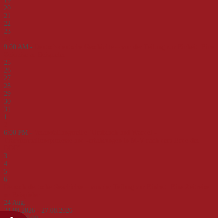
19
20
21
22
23
24
9:00 AM -
Deutsch-deutsche Geschichte – von der Teilung zur Einheit. Eine
Zeitreise an Beispielen
25
26
27
28
29
30
31
1
2
6:00 PM -
Veranstaltungsreihe "Umbruch und Wandel -
Transformationsprozesse und -erfahrungen in M-V nach dem Ende der
DDR"
3
4
5
6
Deutsch-deutsche Geschichte – von der Teilung zur Einheit. Eine Zeitreise
an Beispielen
24
Aug.
24.08.2026 - 27.08.2026