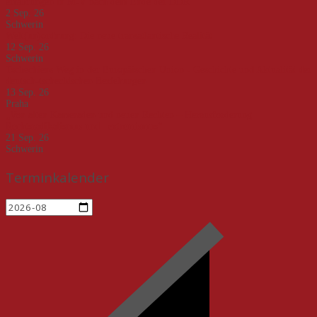
erfahrungen in M-V nach dem Ende der DDR"
2 Sep. 26
Schwerin
Welt(un)ordnung: Die neue transatlantische Realität
12 Sep. 26
Schwerin
Tschechiens Weg in der Europäischen Union - Geschichte und Aktualität der
deutsch-tschechischen Beziehungen
13 Sep. 26
Praha
„Von alten Kameraden und neuen Rechten – Herausforderung
Rechtsradikalismus und –extremismus“
21 Sep. 26
Schwerin
Terminkalender