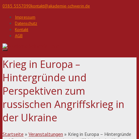
Direkt
0385 5557090
kontakt@akademie-schwerin.de
zum
Inhalt
Impressum
Datenschutz
Kontakt
AGB
Krieg in Europa –
Hintergründe und
Perspektiven zum
russischen Angriffskrieg in
der Ukraine
Startseite
»
Veranstaltungen
»
Krieg in Europa – Hintergründe