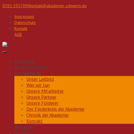
Direkt
0385 5557090
kontakt@akademie-schwerin.de
zum
Inhalt
Impressum
Datenschutz
Kontakt
AGB
Startseite
Veranstaltungen
Die Akademie
Unser Leitbild
Was wir tun
Unsere Mitarbeiter
Unsere Partner
Unsere Förderer
Der Förderkreis der Akademie
Chronik der Akademie
Kontakt
Welcome
Projekte