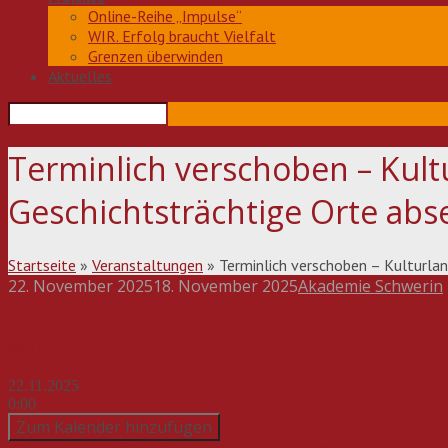
Online-Reihe „Impulse“
WIR. Erfolg braucht Vielfalt
Grenzen überwinden
Aktuelles
Terminlich verschoben – Kul
Geschichtsträchtige Orte ab
Startseite
»
Veranstaltungen
»
Terminlich verschoben – Kulturl
22. November 2025
18. November 2025
Akademie Schwerin
Beitragsnavigation
Wann
22.11.2025
0:00
Zum Kalender hinzufügen