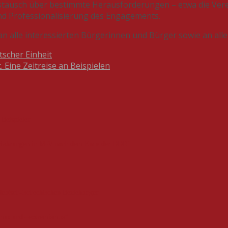
ausch über bestimmte Herausforderungen – etwa die Verei
nd Professionalisierung des Engagements.
h an alle interessierten Bürgerinnen und Bürger sowie an al
scher Einheit
 Eine Zeitreise an Beispielen
 Beispielen
-erfahrungen in M-V nach dem Ende der DDR"
deutsch-tschechischen Beziehungen
smus und –extremismus“