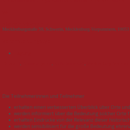
ICS herunterladen
Google Kalender
iCalendar
Office 365
Outlook Li
Wo
Akademie Schwerin e. V.
Mecklenburgstraße 59, Schwerin, Mecklenburg-Vorpommern, 19053
Veranstaltungstyp
Tagung
Ehrenamt
,
Erinnerungsorte
,
Kulturlandschaft
,
Mecklenburg-Vorpomm
Die Teilnehmerinnen und Teilnehmer
erhalten einen verbesserten Überblick über Orte und 
werden informiert über die Bedeutung solcher Orte 
erhalten Eindrücke von der Relevanz dieser historisc
werden sensibilisiert für die große Bedeutung ehre