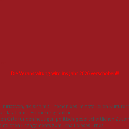
ve
ern
Die Veranstaltung wird ins Jahr 2026 verschoben!!!
Initiativen, die sich mit Themen des immateriellen Kulturer
für das Thema Erinnerungskultur;
hen Orte für den heutigen politisch-gesellschaftlichen Zus
namtlichen Engagements zum Erhalt dieses Erbes;