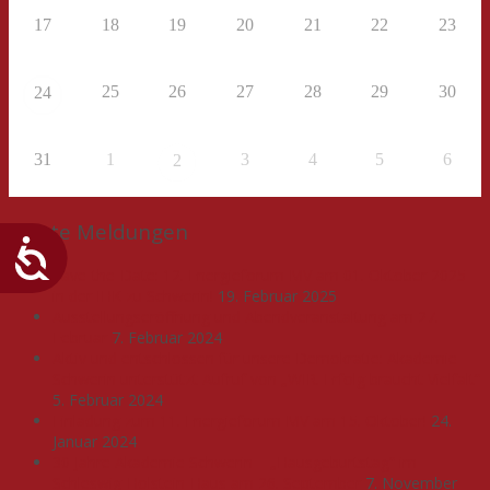
17
18
19
20
21
22
23
25
26
27
28
29
30
24
31
1
3
4
5
6
2
Letzte Meldungen
Save-the-Date: 12. Energieforum MV am 01. Oktober 2025
in der IHK zu Schwerin!
19. Februar 2025
Ausstellungseröffnung und Abendveranstaltung am 27.
Februar
7. Februar 2024
Aktiv und entschlossen für unsere Demokratie: Akademie
Schwerin unterstützt Aufruf von „WIR. Erfolg braucht Vielfalt“
5. Februar 2024
Einladung zum 11. Energieforum MV am 15. Oktober!
24.
Januar 2024
30 Jahre Akademie Schwerin – „Hausgeburtstag“ im
Schleswig-Holstein-Haus am 26. September
7. November