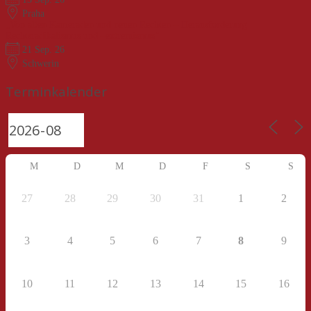
Praha
„Von alten Kameraden und neuen Rechten – Herausforderung
Rechtsradikalismus und –extremismus“
21 Sep. 26
Schwerin
Terminkalender
M
D
M
D
F
S
S
27
28
29
30
31
1
2
3
4
5
6
7
8
9
10
11
12
13
14
15
16