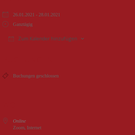
26.01.2021 - 28.01.2021
Ganztägig
Zum Kalender hinzufügen
ICS herunterladen
Google Kalender
iCalendar
Office 365
Outlook Live
BUCHUNGEN
Buchungen geschlossen
WO
Online
Zoom, Internet