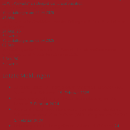
KIW „Vorwärts“ als Beispiel der Transformation
Weitere Informationen
Jetzt buchen!
Veranstaltungen am 24.08.2026
24
Aug.
Deutsch-deutsche Geschichte – von der Teilung zur Einheit. Eine Zeitreise
an Beispielen
24 Aug. 26
Schwerin
Veranstaltungen am 02.09.2026
02
Sep.
Veranstaltungsreihe "Umbruch und Wandel - Transformationsprozesse und -
erfahrungen in M-V nach dem Ende der DDR"
2 Sep. 26
Schwerin
Letzte Meldungen
Save-the-Date: 12. Energieforum MV am 01. Oktober 2025
in der IHK zu Schwerin!
19. Februar 2025
Ausstellungseröffnung und Abendveranstaltung am 27.
Februar
7. Februar 2024
Aktiv und entschlossen für unsere Demokratie: Akademie
Schwerin unterstützt Aufruf von „WIR. Erfolg braucht Vielfalt“
5. Februar 2024
Einladung zum 11. Energieforum MV am 15. Oktober!
24.