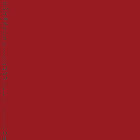
Mi.
Do.
Fr.
Sa.
So.
M
D
M
D
F
S
S
27
28
29
30
31
1
2
3
4
5
6
7
8
9
10
11