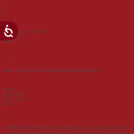
4
5
6
Deutsch-deutsche Geschichte – von der Teilung zur Einheit. Eine Zeitreise
an Beispielen
24
Aug.
24.08.2026 - 27.08.2026
9:00 - 16:00
320,00 €
Akademie Schwerin e.V.
mehrtägig
Seminar
320,00 Euro/Person bei Unterbringung im Einzelzimmer
Weitere Informationen
Jetzt buchen!
Veranstaltungsreihe "Umbruch und Wandel - Transformationsprozesse und -
erfahrungen in M-V nach dem Ende der DDR"
02
Sep.
02.09.2026
18:00 - 19:30
0,00 €
Akademie Schwerin e.V.
Abendveranstaltung
UMBRUCH UND WANDEL #1: Stadtbild und Arbeit Schwerin im Wandel
- von der Industriestadt zum Verwaltungssitz: Das Gelände des ehemaligen