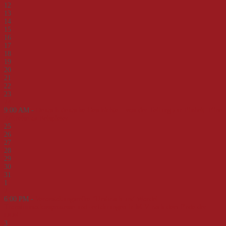
12
13
14
15
16
17
18
19
20
21
22
23
24
9:00 AM -
Deutsch-deutsche Geschichte – von der Teilung zur Einheit. Eine
Zeitreise an Beispielen
25
26
27
28
29
30
31
1
2
6:00 PM -
Veranstaltungsreihe "Umbruch und Wandel -
Transformationsprozesse und -erfahrungen in M-V nach dem Ende der
DDR"
3