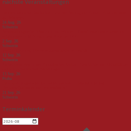
nächste Veranstaltungen
Deutsch-deutsche Geschichte – von der Teilung zur Einheit. Eine Zeitreise
an Beispielen
24 Aug. 26
Schwerin
Veranstaltungsreihe "Umbruch und Wandel - Transformationsprozesse und -
erfahrungen in M-V nach dem Ende der DDR"
2 Sep. 26
Schwerin
Welt(un)ordnung: Die neue transatlantische Realität
12 Sep. 26
Schwerin
Tschechiens Weg in der Europäischen Union - Geschichte und Aktualität der
deutsch-tschechischen Beziehungen
13 Sep. 26
Praha
„Von alten Kameraden und neuen Rechten – Herausforderung
Rechtsradikalismus und –extremismus“
21 Sep. 26
Schwerin
Terminkalender