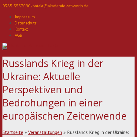
Direkt
0385 5557090
kontakt@akademie-schwerin.de
zum
Inhalt
Impressum
Datenschutz
Kontakt
AGB
Russlands Krieg in der
Ukraine: Aktuelle
Perspektiven und
Bedrohungen in einer
europäischen Zeitenwende
Startseite
»
Veranstaltungen
»
Russlands Krieg in der Ukraine: