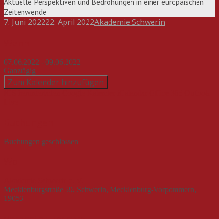
Aktuelle Perspektiven und Bedrohungen in einer europäischen
Zeitenwende
7. Juni 2022
22. April 2022
Akademie Schwerin
Beitragsnavigation
Wann
07.06.2022 - 09.06.2022
Ganztägig
Zum Kalender hinzufügen
ICS herunterladen
Google Kalender
iCalendar
Office 365
Outlook
Live
Buchungen
Buchungen geschlossen
Wo
Akademie Schwerin e. V.
Mecklenburgstraße 59, Schwerin, Mecklenburg-Vorpommern,
19053
Veranstaltungstyp