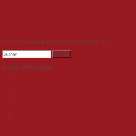
BESCHREIBUNG
Kommende Veranstaltungen
<li>Keine Veranstaltungen mit diesem Schlagwort</li>
Suchen
nach:
Letzte Meldungen
Save-the-Date: 12. Energieforum MV am 01. Oktober 2025
in der IHK zu Schwerin!
Ausstellungseröffnung und Abendveranstaltung am 27.
Februar
Aktiv und entschlossen für unsere Demokratie: Akademie
Schwerin unterstützt Aufruf von „WIR. Erfolg braucht Vielfalt“
Einladung zum 11. Energieforum MV am 15. Oktober!
30 Jahre Akademie Schwerin – „Hausgeburtstag“ im
Schleswig-Holstein-Haus am 26. September