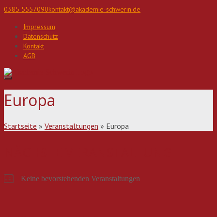
Direkt
0385 5557090
kontakt@akademie-schwerin.de
zum
Inhalt
Impressum
Datenschutz
Kontakt
AGB
Europa
Startseite
»
Veranstaltungen
»
Europa
NÄCHSTE VERANSTALTUNG
Keine bevorstehenden Veranstaltungen