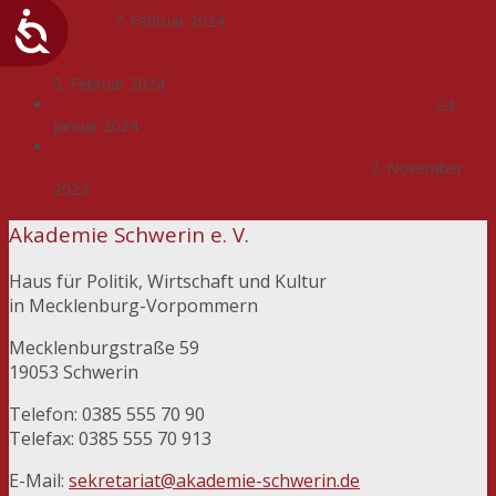
Februar
7. Februar 2024
Aktiv und entschlossen für unsere Demokratie: Akademie
Schwerin unterstützt Aufruf von „WIR. Erfolg braucht Vielfalt“
5. Februar 2024
Einladung zum 11. Energieforum MV am 15. Oktober!
24.
Januar 2024
30 Jahre Akademie Schwerin – „Hausgeburtstag“ im
Schleswig-Holstein-Haus am 26. September
7. November
2023
Akademie Schwerin e. V.
Haus für Politik, Wirtschaft und Kultur
in Mecklenburg-Vorpommern
Mecklenburgstraße 59
19053 Schwerin
Telefon: 0385 555 70 90
Telefax: 0385 555 70 913
E-Mail:
sekretariat@akademie-schwerin.de