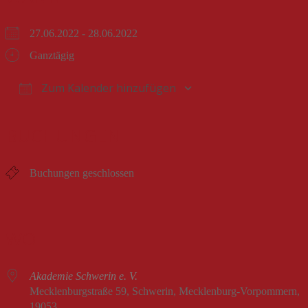
27.06.2022 - 28.06.2022
Ganztägig
Zum Kalender hinzufügen
ICS herunterladen
Google Kalender
iCalendar
Office 365
Outlook Live
BUCHUNGEN
Buchungen geschlossen
WO
Akademie Schwerin e. V.
Mecklenburgstraße 59, Schwerin, Mecklenburg-Vorpommern,
19053