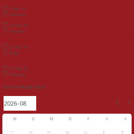
erfahrungen in M-V nach dem Ende der DDR"
2 Sep. 26
Schwerin
Welt(un)ordnung: Die neue transatlantische Realität
12 Sep. 26
Schwerin
Tschechiens Weg in der Europäischen Union - Geschichte und Aktualität der
deutsch-tschechischen Beziehungen
13 Sep. 26
Praha
„Von alten Kameraden und neuen Rechten – Herausforderung
Rechtsradikalismus und –extremismus“
21 Sep. 26
Schwerin
Terminkalender
M
D
M
D
F
S
S
27
28
29
30
31
1
2