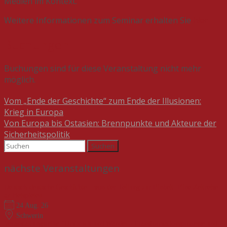
Medien im Kontext.
Weitere Informationen zum Seminar erhalten Sie
hier
Buchungen
Buchungen sind für diese Veranstaltung nicht mehr
möglich.
Beitragsnavigation
Vom „Ende der Geschichte“ zum Ende der Illusionen:
Krieg in Europa
Von Europa bis Ostasien: Brennpunkte und Akteure der
Sicherheitspolitik
Suchen
nach:
nächste Veranstaltungen
Deutsch-deutsche Geschichte – von der Teilung zur Einheit. Eine Zeitreise
an Beispielen
24 Aug. 26
Schwerin
Veranstaltungsreihe "Umbruch und Wandel - Transformationsprozesse und -