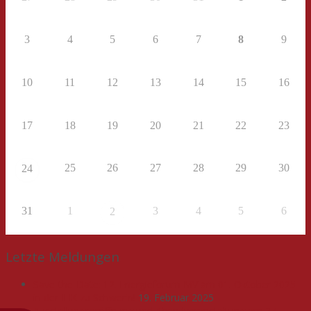
3
4
5
6
7
8
9
10
11
12
13
14
15
16
17
18
19
20
21
22
23
25
26
27
28
29
30
24
31
1
3
4
5
6
2
Letzte Meldungen
Save-the-Date: 12. Energieforum MV am 01. Oktober 2025
in der IHK zu Schwerin!
19. Februar 2025
Ausstellungseröffnung und Abendveranstaltung am 27.