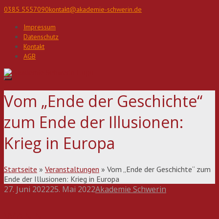
Direkt
0385 5557090
kontakt@akademie-schwerin.de
zum
Inhalt
Impressum
Datenschutz
Kontakt
AGB
Vom „Ende der Geschichte“
zum Ende der Illusionen:
Krieg in Europa
Startseite
»
Veranstaltungen
»
Vom „Ende der Geschichte“ zum
Ende der Illusionen: Krieg in Europa
27. Juni 2022
25. Mai 2022
Akademie Schwerin
Beitragsnavigation
WANN