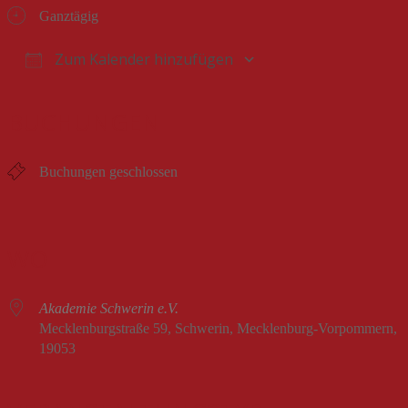
Ganztägig
Zum Kalender hinzufügen
ICS herunterladen
Google Kalender
iCalendar
Office 365
Outlook Live
BUCHUNGEN
Buchungen geschlossen
WO
Akademie Schwerin e.V.
Mecklenburgstraße 59, Schwerin, Mecklenburg-Vorpommern,
19053