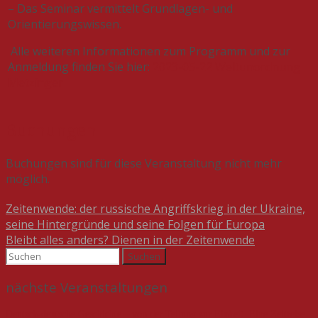
– Das Seminar vermittelt Grundlagen- und
Orientierungswissen.
Alle weiteren Informationen zum Programm und zur
Anmeldung finden Sie hier:
2023-05-22 Weltunordnung
Metzinger
Buchungen
Buchungen sind für diese Veranstaltung nicht mehr
möglich.
Beitragsnavigation
Zeitenwende: der russische Angriffskrieg in der Ukraine,
seine Hintergründe und seine Folgen für Europa
Bleibt alles anders? Dienen in der Zeitenwende
Suchen
nach:
nächste Veranstaltungen
Deutsch-deutsche Geschichte – von der Teilung zur Einheit. Eine Zeitreise