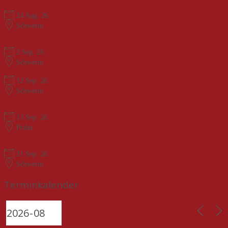
an Beispielen
24 Aug. 26
Schwerin
Veranstaltungsreihe "Umbruch und Wandel - Transformationsprozesse und -
erfahrungen in M-V nach dem Ende der DDR"
2 Sep. 26
Schwerin
Welt(un)ordnung: Die neue transatlantische Realität
12 Sep. 26
Schwerin
Tschechiens Weg in der Europäischen Union - Geschichte und Aktualität der
deutsch-tschechischen Beziehungen
13 Sep. 26
Praha
„Von alten Kameraden und neuen Rechten – Herausforderung
Rechtsradikalismus und –extremismus“
21 Sep. 26
Schwerin
Terminkalender