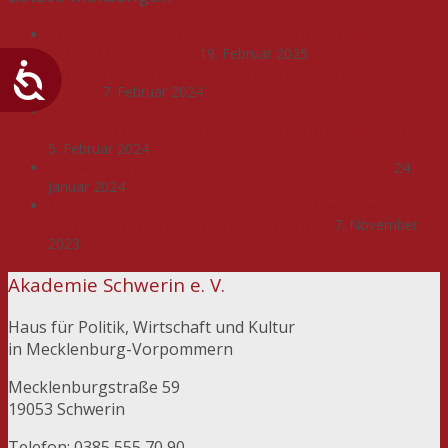
Save-the-Date: 12. Energieforum MV am 01. Oktober 2025
in der IHK zu Schwerin!
19. Februar 2025
Ausstellungseröffnung und Abendveranstaltung am 27.
Februar
7. Februar 2024
Aktiv und entschlossen für unsere Demokratie: Akademie
Schwerin unterstützt Aufruf von „WIR. Erfolg braucht Vielfalt“
5. Februar 2024
Einladung zum 11. Energieforum MV am 15. Oktober!
24.
Januar 2024
30 Jahre Akademie Schwerin – „Hausgeburtstag“ im
Schleswig-Holstein-Haus am 26. September
7. November
2023
Akademie Schwerin e. V.
Haus für Politik, Wirtschaft und Kultur
in Mecklenburg-Vorpommern
Mecklenburgstraße 59
19053 Schwerin
Telefon: 0385 555 70 90