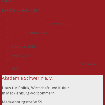
Schwerin
Letzte Meldungen
Save-the-Date: 12. Energieforum MV am 01. Oktober 2025
in der IHK zu Schwerin!
19. Februar 2025
Ausstellungseröffnung und Abendveranstaltung am 27.
Februar
7. Februar 2024
Aktiv und entschlossen für unsere Demokratie: Akademie
Schwerin unterstützt Aufruf von „WIR. Erfolg braucht Vielfalt“
5. Februar 2024
Einladung zum 11. Energieforum MV am 15. Oktober!
24.
Januar 2024
30 Jahre Akademie Schwerin – „Hausgeburtstag“ im
Schleswig-Holstein-Haus am 26. September
7. November
2023
Akademie Schwerin e. V.
Haus für Politik, Wirtschaft und Kultur
in Mecklenburg-Vorpommern
Mecklenburgstraße 59