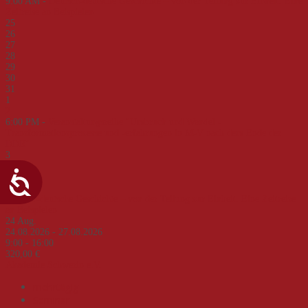
9:00 AM -
Deutsch-deutsche Geschichte – von der Teilung zur Einheit. Eine
Zeitreise an Beispielen
25
26
27
28
29
30
31
1
2
6:00 PM -
Veranstaltungsreihe "Umbruch und Wandel -
Transformationsprozesse und -erfahrungen in M-V nach dem Ende der
DDR"
3
4
5
6
Deutsch-deutsche Geschichte – von der Teilung zur Einheit. Eine Zeitreise
an Beispielen
24
Aug.
24.08.2026 - 27.08.2026
9:00 - 16:00
320,00 €
Akademie Schwerin e.V.
mehrtägig
Seminar