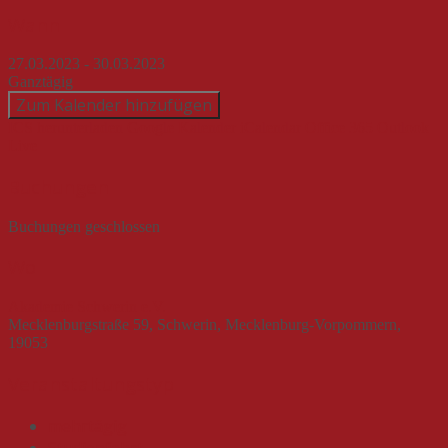
Beitragsnavigation
Wann
27.03.2023 - 30.03.2023
Ganztägig
Zum Kalender hinzufügen
ICS herunterladen
Google Kalender
iCalendar
Office 365
Outlook
Live
Buchungen
Buchungen geschlossen
Wo
Akademie Schwerin e.V.
Mecklenburgstraße 59, Schwerin, Mecklenburg-Vorpommern,
19053
Veranstaltungstyp
mehrtägig
Studienfahrt