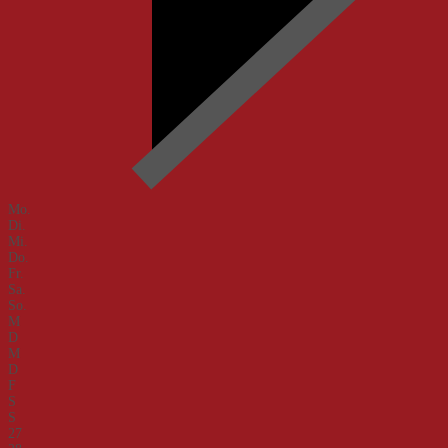
Mo.
Di.
Mi.
Do.
Fr.
Sa.
So.
M
D
M
D
F
S
S
27