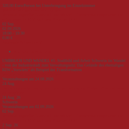
320,00 Euro/Person bei Unterbringung im Einzelzimmer
Weitere Informationen
Jetzt buchen!
Veranstaltungsreihe "Umbruch und Wandel - Transformationsprozesse und -
erfahrungen in M-V nach dem Ende der DDR"
02
Sep.
02.09.2026
18:00 - 19:30
0,00 €
Akademie Schwerin e.V.
Abendveranstaltung
UMBRUCH UND WANDEL #1: Stadtbild und Arbeit Schwerin im Wandel
- von der Industriestadt zum Verwaltungssitz: Das Gelände des ehemaligen
KIW „Vorwärts“ als Beispiel der Transformation
Weitere Informationen
Jetzt buchen!
Veranstaltungen am 24.08.2026
24
Aug.
Deutsch-deutsche Geschichte – von der Teilung zur Einheit. Eine Zeitreise
an Beispielen
24 Aug. 26
Schwerin
Veranstaltungen am 02.09.2026
02
Sep.
Veranstaltungsreihe "Umbruch und Wandel - Transformationsprozesse und -
erfahrungen in M-V nach dem Ende der DDR"
2 Sep. 26