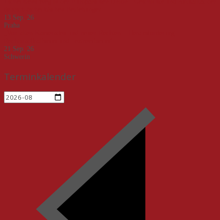
Tschechiens Weg in der Europäischen Union - Geschichte und Aktualität der
deutsch-tschechischen Beziehungen
13 Sep. 26
Praha
„Von alten Kameraden und neuen Rechten – Herausforderung
Rechtsradikalismus und –extremismus“
21 Sep. 26
Schwerin
Terminkalender