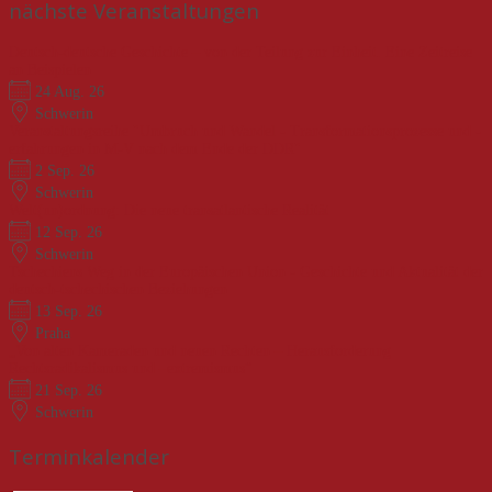
nächste Veranstaltungen
Deutsch-deutsche Geschichte – von der Teilung zur Einheit. Eine Zeitreise
an Beispielen
24 Aug. 26
Schwerin
Veranstaltungsreihe "Umbruch und Wandel - Transformationsprozesse und -
erfahrungen in M-V nach dem Ende der DDR"
2 Sep. 26
Schwerin
Welt(un)ordnung: Die neue transatlantische Realität
12 Sep. 26
Schwerin
Tschechiens Weg in der Europäischen Union - Geschichte und Aktualität der
deutsch-tschechischen Beziehungen
13 Sep. 26
Praha
„Von alten Kameraden und neuen Rechten – Herausforderung
Rechtsradikalismus und –extremismus“
21 Sep. 26
Schwerin
Terminkalender