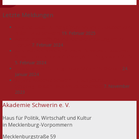
Letzte Meldungen
Save-the-Date: 12. Energieforum MV am 01. Oktober 2025
in der IHK zu Schwerin!
19. Februar 2025
Ausstellungseröffnung und Abendveranstaltung am 27.
Februar
7. Februar 2024
Aktiv und entschlossen für unsere Demokratie: Akademie
Schwerin unterstützt Aufruf von „WIR. Erfolg braucht Vielfalt“
5. Februar 2024
Einladung zum 11. Energieforum MV am 15. Oktober!
24.
Januar 2024
30 Jahre Akademie Schwerin – „Hausgeburtstag“ im
Schleswig-Holstein-Haus am 26. September
7. November
2023
Akademie Schwerin e. V.
Haus für Politik, Wirtschaft und Kultur
in Mecklenburg-Vorpommern
Mecklenburgstraße 59