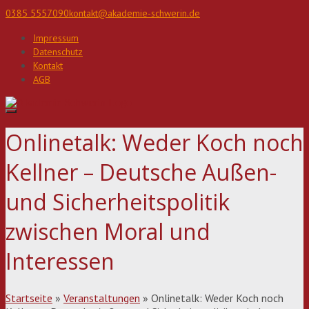
Direkt
0385 5557090
kontakt@akademie-schwerin.de
zum
Inhalt
Impressum
Datenschutz
Kontakt
AGB
Onlinetalk: Weder Koch noch
Kellner – Deutsche Außen-
und Sicherheitspolitik
zwischen Moral und
Interessen
Startseite
»
Veranstaltungen
»
Onlinetalk: Weder Koch noch