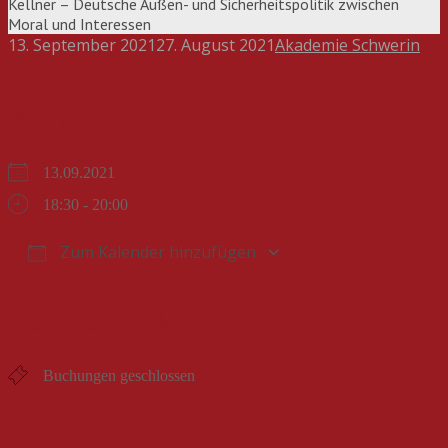
Kellner – Deutsche Außen- und Sicherheitspolitik zwischen
Moral und Interessen
13. September 2021
27. August 2021
Akademie Schwerin
Beitragsnavigation
WANN
13.09.2021
18:30 - 20:00
Zum Kalender hinzufügen
ICS herunterladen
Google Kalender
iCalendar
Office 365
Outlook Live
BUCHUNGEN
Buchungen geschlossen